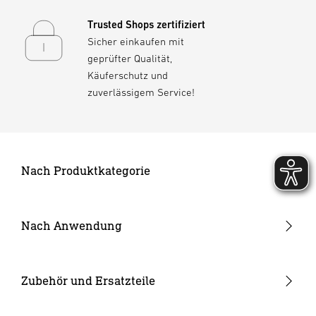
Trusted Shops zertifiziert
Sicher einkaufen mit
geprüfter Qualität,
Käuferschutz und
zuverlässigem Service!
Nach Produktkategorie
Neuheiten
24V Garten-Lichtsystem
Nach Anwendung
Außenleuchten
Garten & Terrasse
Strahler und Spots
Hauseingang
Zubehör und Ersatzteile
Innenleuchten
Hof & Einfahrt
24V Zubehör