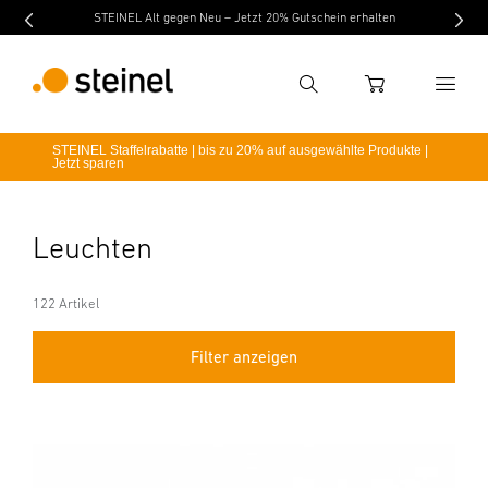
STEINEL Alt gegen Neu – Jetzt 20% Gutschein erhalten
Suche
WARENKORB
STEINEL Staffelrabatte | bis zu 20% auf ausgewählte Produkte |
Jetzt sparen
Suchbegriff eingeben
Suche
Leuchten
122 Artikel
Filter anzeigen