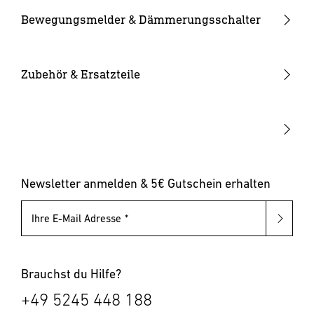
Kameraleuchten
Ersatzgläser
Bewegungsmelder & Dämmerungsschalter
Smarte Leuchten
Eckwandhalter
Bewegungsmelder außen
Solarleuchten
Leuchtmittel
Bewegungsmelder innen
Zubehör & Ersatzteile
Up-/Downlights
Sonstiges
Dämmerungsschalter
Hausnummernleuchten
Leuchten mit austauschbarem Leuchtmittel
Pollerleuchten
Newsletter anmelden & 5€ Gutschein erhalten
Ihre E-Mail Adresse
Brauchst du Hilfe?
+49 5245 448 188