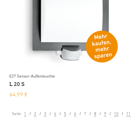
E27 Sensor-Außenleuchte
L 20 S
64,99 €
Seite
1
2
3
4
5
6
7
8
9
10
11