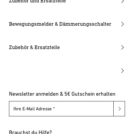
Zubehör und Ersatzteile
Innenleuchten
Hof & Einfahrt
24V Zubehör
Kameraleuchten
Ersatzgläser
Bewegungsmelder & Dämmerungsschalter
Smarte Leuchten
Eckwandhalter
Bewegungsmelder außen
Solarleuchten
Leuchtmittel
Bewegungsmelder innen
Zubehör & Ersatzteile
Up-/Downlights
Sonstiges
Dämmerungsschalter
Hausnummernleuchten
Leuchten mit austauschbarem Leuchtmittel
Pollerleuchten
Newsletter anmelden & 5€ Gutschein erhalten
Ihre E-Mail Adresse
Brauchst du Hilfe?