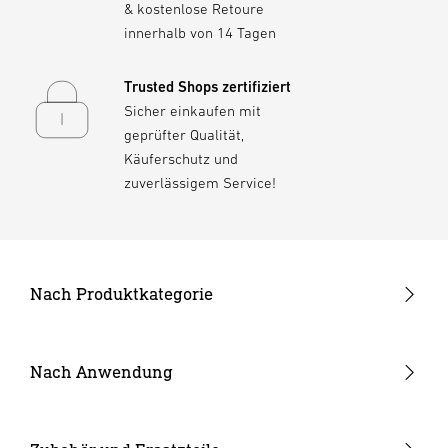
& kostenlose Retoure
Leuchte montiert ist, desto größer wird der
innerhalb von 14 Tagen
Lichtkegel, allerdings verteilt sich das Licht
dadurch auch stärker. Wird die Leuchte tiefer
Trusted Shops zertifiziert
angebracht, wirkt das Licht heller und
Sicher einkaufen mit
konzentrierter auf eine kleinere Fläche.
geprüfter Qualität,
Käuferschutz und
zuverlässigem Service!
Nach Produktkategorie
Neuheiten
24V Garten-Lichtsystem
Nach Anwendung
Außenleuchten
Garten & Terrasse
Strahler und Spots
Hauseingang