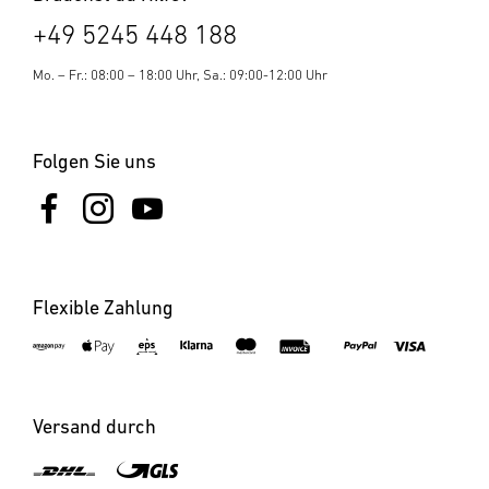
+49 5245 448 188
Mo. – Fr.: 08:00 – 18:00 Uhr, Sa.: 09:00-12:00 Uhr
Folgen Sie uns
Flexible Zahlung
×
XLED Protect S mit
Bewegungsmelder -
×
×
×
XLED CAM2 SC anthrazit
XLED home 2 S schwarz
XLED slim S anthrazit
anthrazit
Versand durch