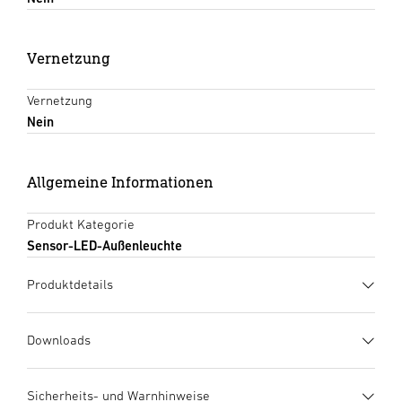
Vernetzung
Vernetzung
Nein
Allgemeine Informationen
Produkt Kategorie
Sensor-LED-Außenleuchte
Produktdetails
Downloads
Herstellergarantie
(PDF, 273 KB)
Sicherheits- und Warnhinweise
Download starten