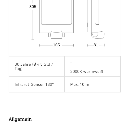
305
165
81
30 Jahre (Ø 4,5 Std /
Tag)
3000K warmweiß
Infrarot-Sensor 180°
Max. 10 m
Allgemein