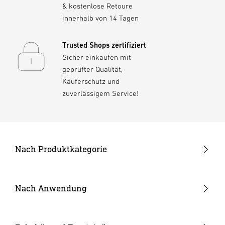
& kostenlose Retoure
innerhalb von 14 Tagen
Trusted Shops zertifiziert
Sicher einkaufen mit
geprüfter Qualität,
Käuferschutz und
zuverlässigem Service!
Nach Produktkategorie
Neuheiten
24V Garten-Lichtsystem
Nach Anwendung
Außenleuchten
Garten & Terrasse