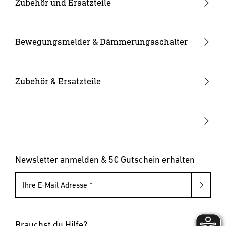
Strahler und Spots
Hauseingang
Zubehör und Ersatzteile
Innenleuchten
Hof & Einfahrt
24V Zubehör
Kameraleuchten
Ersatzgläser
Bewegungsmelder & Dämmerungsschalter
Smarte Leuchten
Eckwandhalter
Bewegungsmelder außen
Solarleuchten
Leuchtmittel
Bewegungsmelder innen
Zubehör & Ersatzteile
Up-/Downlights
Sonstiges
Dämmerungsschalter
Hausnummernleuchten
Leuchten mit austauschbarem Leuchtmittel
Pollerleuchten
Newsletter anmelden & 5€ Gutschein erhalten
Ihre E-Mail Adresse
Brauchst du Hilfe?