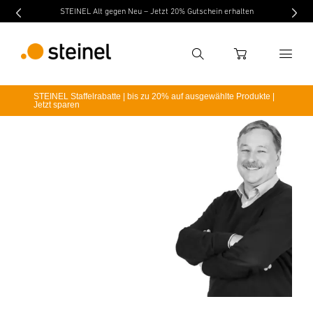
STEINEL Alt gegen Neu – Jetzt 20% Gutschein erhalten
Suche
WARENKORB
STEINEL Staffelrabatte | bis zu 20% auf ausgewählte Produkte |
Jetzt sparen
Suchbegriff eingeben
Suche