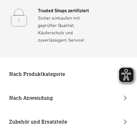
Trusted Shops zertifiziert
Sicher einkaufen mit
geprüfter Qualität,
Käuferschutz und
zuverlässigem Service!
Nach Produktkategorie
Neuheiten
24V Garten-Lichtsystem
Nach Anwendung
Außenleuchten
Garten & Terrasse
Strahler und Spots
Hauseingang
Zubehör und Ersatzteile
Innenleuchten
Hof & Einfahrt
24V Zubehör