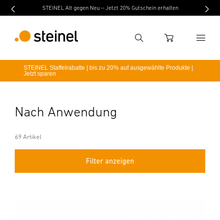
STEINEL Alt gegen Neu – Jetzt 20% Gutschein erhalten
Suche
WARENKORB
STEINEL Staffelrabatte | bis zu 20% auf ausgewählte Produkte |
Jetzt sparen
Suchbegriff eingeben
Suche
Nach Anwendung
69 Artikel
Filter anzeigen