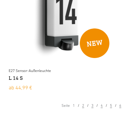
E27 Sensor-Außenleuchte
L 14 S
ab 44,99 €
Seite
1
2
3
4
5
6