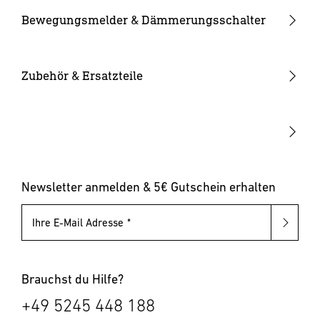
Kameraleuchten
Ersatzgläser
Bewegungsmelder & Dämmerungsschalter
Smarte Leuchten
Eckwandhalter
Bewegungsmelder außen
Solarleuchten
Leuchtmittel
Bewegungsmelder innen
Zubehör & Ersatzteile
Up-/Downlights
Sonstiges
Dämmerungsschalter
Hausnummernleuchten
Leuchten mit austauschbarem Leuchtmittel
Pollerleuchten
Newsletter anmelden & 5€ Gutschein erhalten
Ihre E-Mail Adresse
Brauchst du Hilfe?
+49 5245 448 188