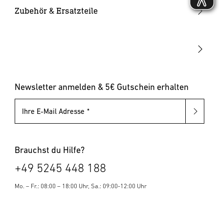
Solarleuchten
Leuchtmittel
Bewegungsmelder innen
Zubehör & Ersatzteile
Up-/Downlights
Sonstiges
Dämmerungsschalter
Hausnummernleuchten
Leuchten mit austauschbarem Leuchtmittel
Pollerleuchten
Newsletter anmelden & 5€ Gutschein erhalten
Ihre E-Mail Adresse
Brauchst du Hilfe?
+49 5245 448 188
Mo. – Fr.: 08:00 – 18:00 Uhr, Sa.: 09:00-12:00 Uhr