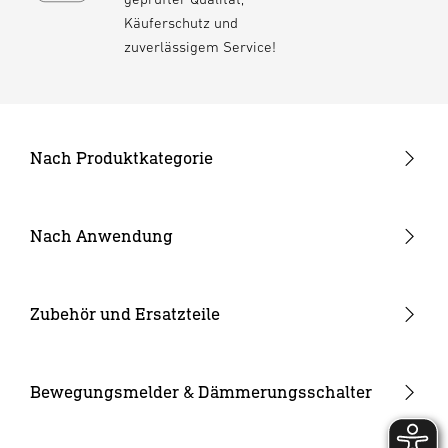
Käuferschutz und
zuverlässigem Service!
Nach Produktkategorie
Neuheiten
24V Garten-Lichtsystem
Nach Anwendung
Außenleuchten
Garten & Terrasse
Strahler und Spots
Hauseingang
Zubehör und Ersatzteile
Innenleuchten
Hof & Einfahrt
24V Zubehör
Kameraleuchten
Ersatzgläser
Bewegungsmelder & Dämmerungsschalter
Smarte Leuchten
Eckwandhalter
Bewegungsmelder außen