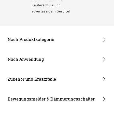
Käuferschutz und
zuverlässigem Service!
Nach Produktkategorie
Neuheiten
24V Garten-Lichtsystem
Nach Anwendung
Außenleuchten
Garten & Terrasse
Strahler und Spots
Hauseingang
Zubehör und Ersatzteile
Innenleuchten
Hof & Einfahrt
24V Zubehör
Kameraleuchten
Ersatzgläser
Bewegungsmelder & Dämmerungsschalter
Smarte Leuchten
Eckwandhalter
Bewegungsmelder außen