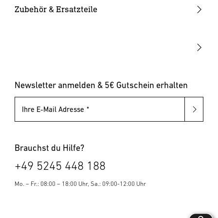
Solarleuchten
Leuchtmittel
Bewegungsmelder innen
Zubehör & Ersatzteile
Up-/Downlights
Sonstiges
Dämmerungsschalter
Hausnummernleuchten
Leuchten mit austauschbarem Leuchtmittel
Pollerleuchten
Newsletter anmelden & 5€ Gutschein erhalten
Ihre E-Mail Adresse
Brauchst du Hilfe?
+49 5245 448 188
Mo. – Fr.: 08:00 – 18:00 Uhr, Sa.: 09:00-12:00 Uhr