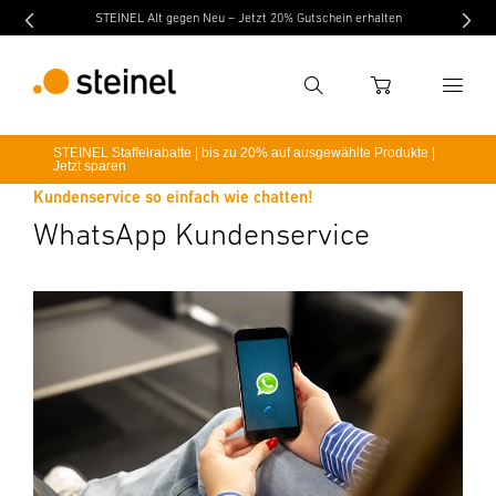
STEINEL Alt gegen Neu – Jetzt 20% Gutschein erhalten
Suche
WARENKORB
STEINEL Staffelrabatte | bis zu 20% auf ausgewählte Produkte |
Jetzt sparen
Suchbegriff eingeben
Kundenservice so einfach wie chatten!
Suche
WhatsApp Kundenservice