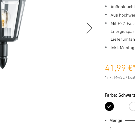
Außenleucht
Aus hochwer
Mit E27-Fas
Energiespar
Lieferumfan
Inkl. Monta
41,99 €
*inkl. MwSt. / ko
Farbe:
Schwar
Schw
Menge