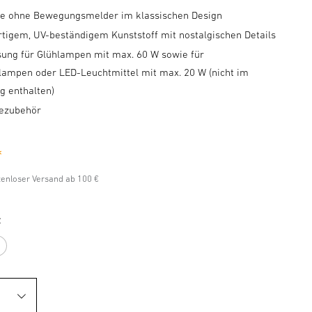
e ohne Bewegungsmelder im klassischen Design
tigem, UV-beständigem Kunststoff mit nostalgischen Details
sung für Glühlampen mit max. 60 W sowie für
lampen oder LED-Leuchtmittel mit max. 20 W (nicht im
g enthalten)
gezubehör
*
stenloser Versand ab 100 €
z
arz
Weiß