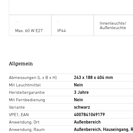
Innenleuchte/
Außenleuchte
Max. 60 W E27
IP44
Allgemein
Abmessungen (L x B x H)
243 x 188 x 404 mm
Mit Leuchtmittel
Nein
Herstellergarantie
3 Jahre
Mit Fernbedienung
Nein
Variante
schwarz
VPE1, EAN
4007841069179
Anwendung, Ort
Außenbereich
Anwendung, Raum
Außenbereich, Hauseingang, R