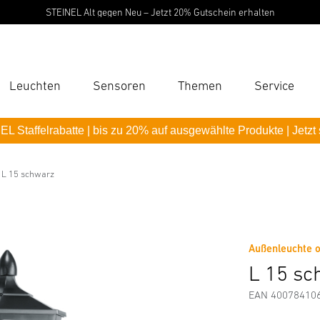
STEINEL Alt gegen Neu – Jetzt 20% Gutschein erhalten
Leuchten
Sensoren
Themen
Service
Suc
L Staffelrabatte | bis zu 20% auf ausgewählte Produkte | Jetzt
Suche
B
L 15 schwarz
Downloads
Sicherheits- und Warnhinweise
Herstellerinf
P
Pas
Außenleuchte 
L 15 sc
EAN 40078410