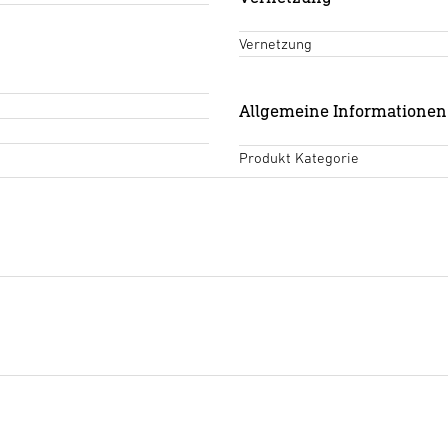
Vernetzung
Allgemeine Informationen
Produkt Kategorie
Bohrschablone
(PDF, 122 KB
Download starten