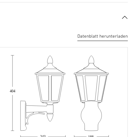
Datenblatt herunterladen
404
243
188