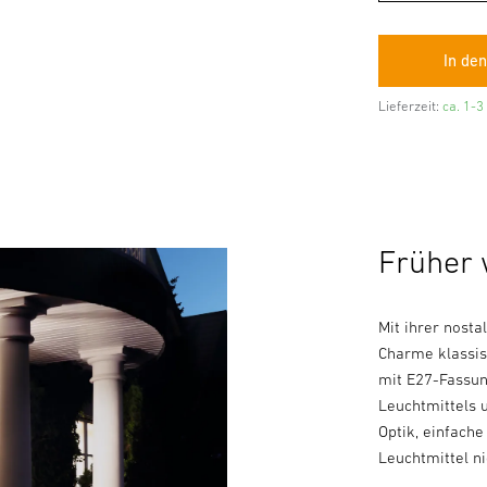
Lieferzeit:
ca. 1-3
Früher w
Mit ihrer nost
Charme klassis
mit E27-Fassun
Leuchtmittels 
Optik, einfache
Leuchtmittel n