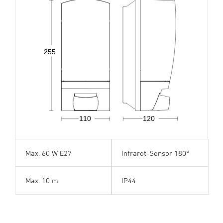
255
110
120
Max. 60 W E27
Infrarot-Sensor 180°
Max. 10 m
IP44