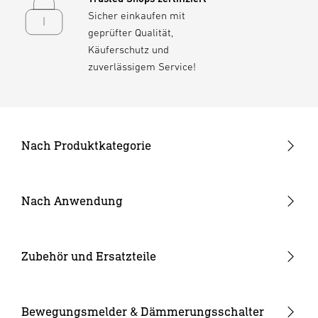
Sicher einkaufen mit
geprüfter Qualität,
Käuferschutz und
zuverlässigem Service!
Nach Produktkategorie
Neuheiten
24V Garten-Lichtsystem
Nach Anwendung
Außenleuchten
Garten & Terrasse
Strahler und Spots
Hauseingang
Zubehör und Ersatzteile
Innenleuchten
Hof & Einfahrt
24V Zubehör
Kameraleuchten
Ersatzgläser
Bewegungsmelder & Dämmerungsschalter