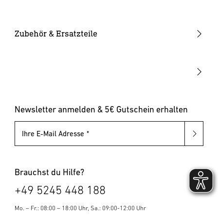
Smarte Leuchten
Eckwandhalter
Bewegungsmelder außen
Solarleuchten
Leuchtmittel
Bewegungsmelder innen
Zubehör & Ersatzteile
Up-/Downlights
Sonstiges
Dämmerungsschalter
Hausnummernleuchten
Leuchten mit austauschbarem Leuchtmittel
Pollerleuchten
Newsletter anmelden & 5€ Gutschein erhalten
Ihre E-Mail Adresse
Brauchst du Hilfe?
+49 5245 448 188
Mo. – Fr.: 08:00 – 18:00 Uhr, Sa.: 09:00-12:00 Uhr