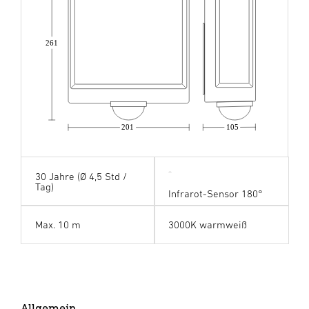
261
201
105
30 Jahre (Ø 4,5 Std /
Tag)
Infrarot-Sensor 180°
Max. 10 m
3000K warmweiß
Allgemein