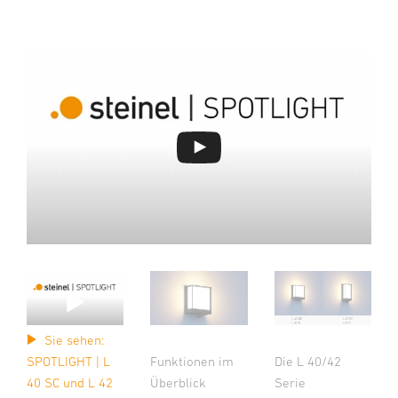
Sie sehen:
Funktionen im
Die L 40/42
SPOTLIGHT | L
Überblick
Serie
40 SC und L 42