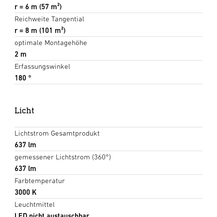
r = 6 m (57 m²)
Reichweite Tangential
r = 8 m (101 m²)
optimale Montagehöhe
2 m
Erfassungswinkel
180 °
Licht
Lichtstrom Gesamtprodukt
637 lm
gemessener Lichtstrom (360°)
637 lm
Farbtemperatur
3000 K
Leuchtmittel
LED nicht austauschbar