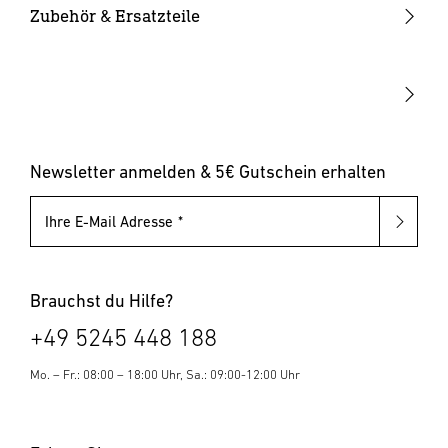
Solarleuchten
Leuchtmittel
Bewegungsmelder innen
Zubehör & Ersatzteile
Richtlinie über Elektro- und Elektronik-Altgeräte sowie
ihrer nationalen Umsetzung getrennt gesammelt und
Up-/Downlights
Sonstiges
Dämmerungsschalter
umweltgerecht recycelt werden.
Hausnummernleuchten
Leuchten mit austauschbarem Leuchtmittel
Pollerleuchten
Newsletter anmelden & 5€ Gutschein erhalten
Ihre E-Mail Adresse
Brauchst du Hilfe?
+49 5245 448 188
Mo. – Fr.: 08:00 – 18:00 Uhr, Sa.: 09:00-12:00 Uhr