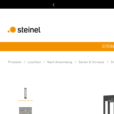
STEINE
24V-Garten LED Leuchte
Stela C 24V 860 mm
Produkte
Leuchten
Nach Anwendung
Garten & Terrasse
St
Eigenschaften
Technische Daten
Produktdetails