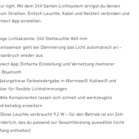
our light. Mit dem 24V Garten-Lichtsystem bringst du deinen
um Strahlen. Einfach Leuchte, Kabel und Netzteil verbinden und
nnect App einstellen.
arbige Lichtakzente: 24V Stehleuchte 860 mm
keitssensor geht bei Dämmerung das Licht automatisch an –
esanbruch wieder aus
nect App: Einfache Einstellung und Vernetzung mehrerer
a Bluetooth
 Naturgetreue Farbwiedergabe in Warmweiß, Kaltweiß und
bar für flexible Lichtstimmungen
: Alle Komponenten lassen sich schnell und werkzeuglos
nd beliebig erweitern
 Diese Leuchte verbraucht 9,2 W – für den Betrieb ist ein 24V-
orderlich, das du passend zur Gesamtleistung auswählst (nicht
fang enthalten)