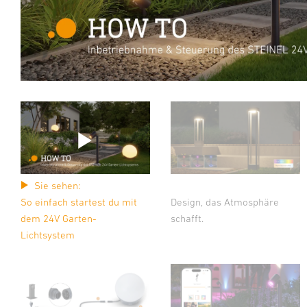
Sie sehen:
So einfach startest du mit
Design, das Atmosphäre
dem 24V Garten-
schafft.
Lichtsystem