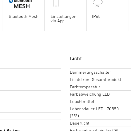
Bluetooth Mesh
Einstellungen
IP65
via App
Licht
Dämmerungsschalter
Lichtstrom Gesamtprodukt
Farbtemperatur
Farbabweichung LED
Leuchtmittel
Lebensdauer LED L70B50
(25°)
Dauerlicht
Farbwiedergabeindex CRI
e / Balkon