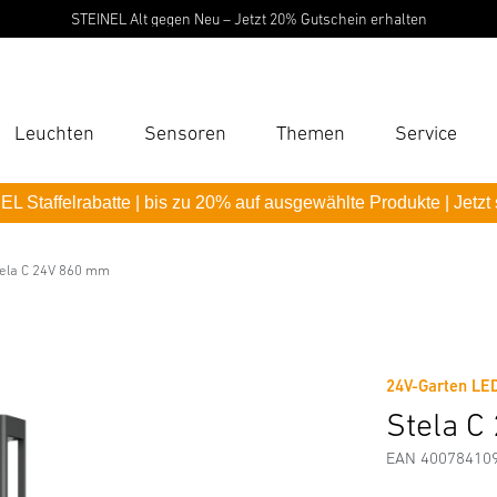
STEINEL Alt gegen Neu – Jetzt 20% Gutschein erhalten
Leuchten
Sensoren
Themen
Service
Suc
L Staffelrabatte | bis zu 20% auf ausgewählte Produkte | Jetzt
Suche
B
ela C 24V 860 mm
Downloads
Sicherheits- und Warnhinweise
Herstellerinf
P
Pas
24V-Garten LE
Stela 
EAN 40078410