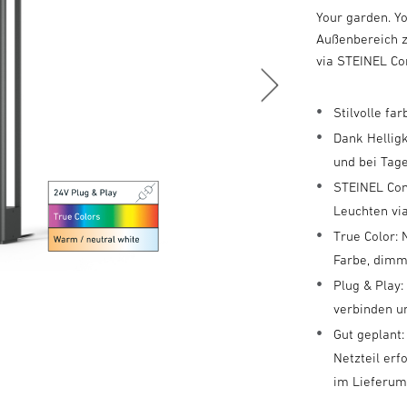
Your garden. Y
Außenbereich z
via STEINEL Co
Stilvolle f
Dank Hellig
und bei Tag
STEINEL Con
Leuchten vi
True Color:
Farbe, dimm
Plug & Play
verbinden u
Gut geplant:
Netzteil erf
im Lieferum