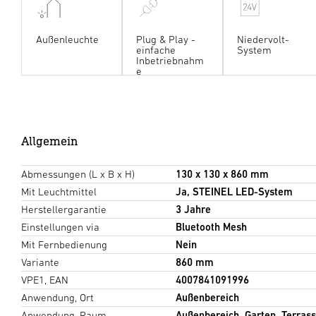
Außenleuchte
Plug & Play -
Niedervolt-
einfache
System
Inbetriebnahm
e
Allgemein
Abmessungen (L x B x H)
130 x 130 x 860 mm
Mit Leuchtmittel
Ja, STEINEL LED-System
Herstellergarantie
3 Jahre
Einstellungen via
Bluetooth Mesh
Mit Fernbedienung
Nein
Variante
860 mm
VPE1, EAN
4007841091996
Anwendung, Ort
Außenbereich
Anwendung, Raum
Außenbereich, Garten, Terrass