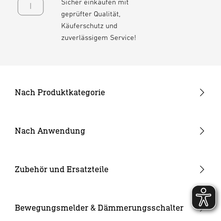
Sicher einkaufen mit
geprüfter Qualität,
Käuferschutz und
zuverlässigem Service!
Nach Produktkategorie
Neuheiten
24V Garten-Lichtsystem
Nach Anwendung
Außenleuchten
Garten & Terrasse
Strahler und Spots
Hauseingang
Zubehör und Ersatzteile
Innenleuchten
Hof & Einfahrt
24V Zubehör
Kameraleuchten
Ersatzgläser
Bewegungsmelder & Dämmerungsschalter