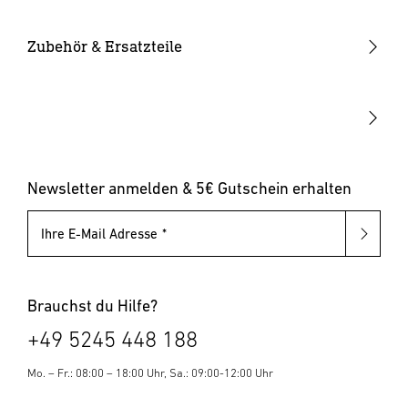
Smarte Leuchten
Eckwandhalter
Bewegungsmelder außen
Solarleuchten
Leuchtmittel
Bewegungsmelder innen
Zubehör & Ersatzteile
Up-/Downlights
Sonstiges
Dämmerungsschalter
Hausnummernleuchten
Leuchten mit austauschbarem Leuchtmittel
Pollerleuchten
Newsletter anmelden & 5€ Gutschein erhalten
Ihre E-Mail Adresse
Brauchst du Hilfe?
+49 5245 448 188
Mo. – Fr.: 08:00 – 18:00 Uhr, Sa.: 09:00-12:00 Uhr