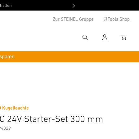
Zur STEINEL Gruppe
🛒Tools Shop
Suche
Anmelden
WAREN
hbegriff eingeben
 sparen
enutzername
*inkl. MwSt. / kostenloser Versand ab 100 €
ormationen
Zubehör
asswort
swort vergessen ?
D Kugelleuchte
C 24V Starter-Set 300 mm
Anmelden
94829