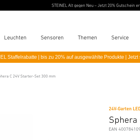
STEINEL Alt gegen Neu – Jetzt 20% Gutschein erhalten
Leuchten
Sensoren
Themen
Service
Suc
L Staffelrabatte | bis zu 20% auf ausgewählte Produkte | Jetzt
Suche
-Set 300 mm
B
hera C 24V Starter-Set 300 mm
Downloads
Sicherheits- und Warnhinweise
Herstellerinf
P
Pas
24V-Garten LE
Sphera 
EAN 40078410