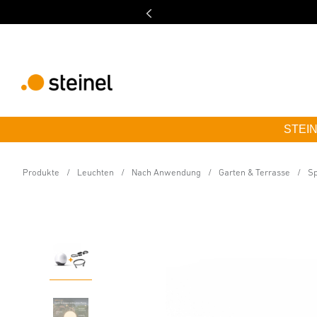
STEINE
24V-Garten LED Kugelleuchte
Sphera C 24V Starter
Produkte
Leuchten
Nach Anwendung
Garten & Terrasse
Sp
Eigenschaften
Technische Daten
Produktdetails