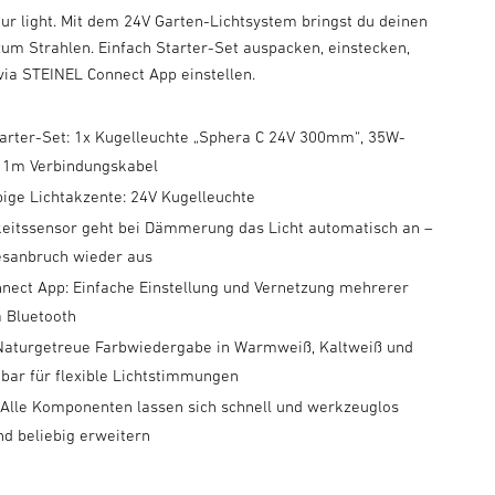
our light. Mit dem 24V Garten-Lichtsystem bringst du deinen
um Strahlen. Einfach Starter-Set auspacken, einstecken,
via STEINEL Connect App einstellen.
Starter-Set: 1x Kugelleuchte „Sphera C 24V 300mm“, 35W-
d 1m Verbindungskabel
rbige Lichtakzente: 24V Kugelleuchte
keitssensor geht bei Dämmerung das Licht automatisch an –
esanbruch wieder aus
nect App: Einfache Einstellung und Vernetzung mehrerer
a Bluetooth
 Naturgetreue Farbwiedergabe in Warmweiß, Kaltweiß und
bar für flexible Lichtstimmungen
: Alle Komponenten lassen sich schnell und werkzeuglos
nd beliebig erweitern