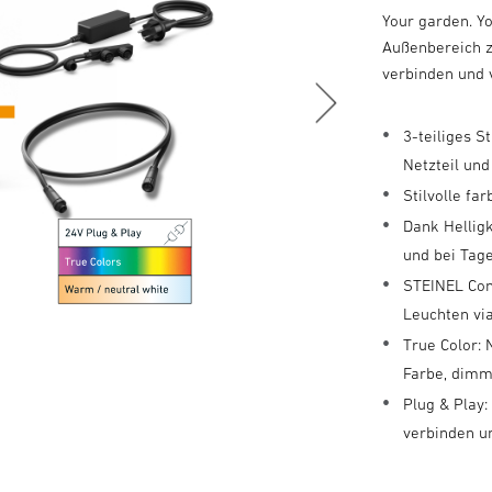
Your garden. Y
Außenbereich z
verbinden und 
3-teiliges 
Netzteil un
Stilvolle fa
Dank Hellig
und bei Tag
STEINEL Con
Leuchten vi
True Color:
Farbe, dimm
Plug & Play
verbinden u