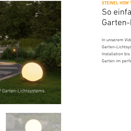
STEINEL HOW 
So einf
Garten-
In unserem Vide
Garten-Lichtsy
Installation bi
Garten im perfe