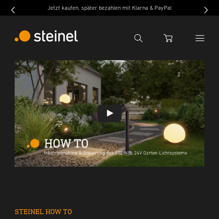
Jetzt kaufen, später bezahlen mit Klarna & PayPal
S
Suche
WARENKORB
Suchbegriff eingeben
Suche
Abspielen
STEINEL HOW TO