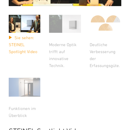
Sie sehen:
STEINEL
Moderne Optik
Deutliche
Spotlight Video
trifft auf
Verbesserung
innovative
der
Technik.
Erfassungsgüte.
Funktionen im
Überblick