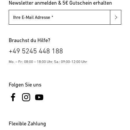
Pollerleuchten
Newsletter anmelden & 5€ Gutschein erhalten
7. Entsorgung
Ihre E-Mail Adresse
Elektrogeräte, Zubehör und Verpackungen sollen einer
umweltgerechten Wiederverwertung zugeführt werden.
Werfen Sie Elektrogeräte nicht in den Hausmüll! Nur für
EU-Länder: Gemäß der geltenden Europäischen Richtlinie
Brauchst du Hilfe?
über Elektro- und Elektronik-Altgeräte und ihrer
+49 5245 448 188
Umsetzung in nationales Recht müssen nicht mehr
gebrauchsfähige Elektrogeräte getrennt gesammelt und
Mo. – Fr.: 08:00 – 18:00 Uhr, Sa.: 09:00-12:00 Uhr
einer umweltgerechten Wiederverwertung zugeführt
werden.
Folgen Sie uns
Flexible Zahlung