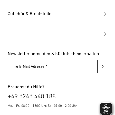
Smarte Leuchten
Eckwandhalter
Bewegungsmelder außen
Solarleuchten
Leuchtmittel
Bewegungsmelder innen
Zubehör & Ersatzteile
Up-/Downlights
Sonstiges
Dämmerungsschalter
Hausnummernleuchten
Leuchten mit austauschbarem Leuchtmittel
Pollerleuchten
Newsletter anmelden & 5€ Gutschein erhalten
Ihre E-Mail Adresse
Brauchst du Hilfe?
+49 5245 448 188
Mo. – Fr.: 08:00 – 18:00 Uhr, Sa.: 09:00-12:00 Uhr