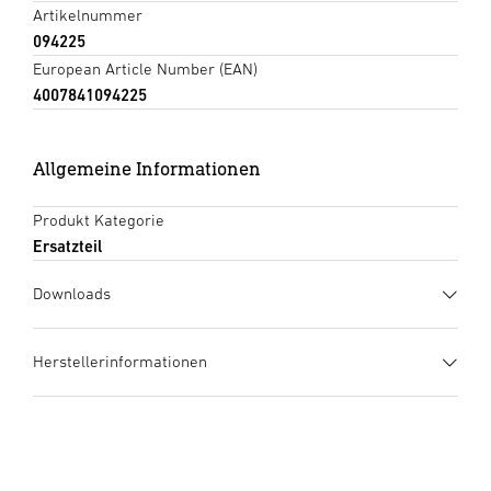
Artikelnummer
094225
European Article Number (EAN)
4007841094225
Allgemeine Informationen
Produkt Kategorie
Ersatzteil
Downloads
Bedienungsanleitung
(PDF, 5 MB)
Herstellerinformationen
Download starten
Hersteller
STEINEL GmbH
Dieselstraße 80-84
33442 Herzebrock-Clarholz