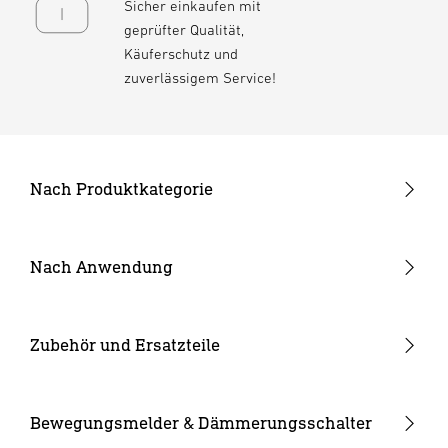
Sicher einkaufen mit
geprüfter Qualität,
Käuferschutz und
zuverlässigem Service!
Nach Produktkategorie
Neuheiten
24V Garten-Lichtsystem
Nach Anwendung
Außenleuchten
Garten & Terrasse
Strahler und Spots
Hauseingang
Zubehör und Ersatzteile
Innenleuchten
Hof & Einfahrt
24V Zubehör
Kameraleuchten
Ersatzgläser
Bewegungsmelder & Dämmerungsschalter