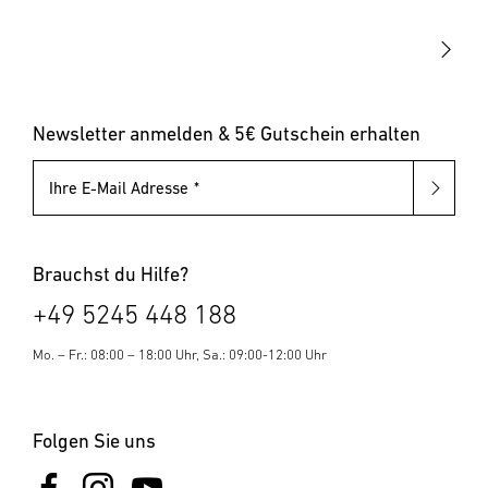
Up-/Downlights
Sonstiges
Dämmerungsschalter
Hausnummernleuchten
Leuchten mit austauschbarem Leuchtmittel
Pollerleuchten
Newsletter anmelden & 5€ Gutschein erhalten
Ihre E-Mail Adresse
Brauchst du Hilfe?
+49 5245 448 188
Mo. – Fr.: 08:00 – 18:00 Uhr, Sa.: 09:00-12:00 Uhr
Folgen Sie uns