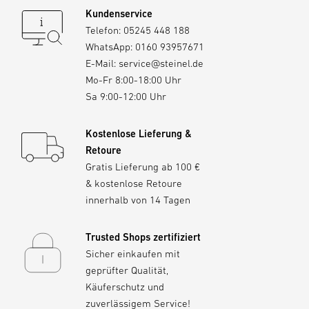
1x Spot Way SC 24V 7,93 W
Kundenservice
Einzelkauf. Einfach auspacken, verbinden und
1x Sphera-300 24V 5,50 W
Telefon:
05245 448 188
loslegen – und bei Bedarf jederzeit mit
Gesamtverbrauch 29,29 W
WhatsApp:
0160 93957671
weiteren Leuchten, Kabeln und Verbindern
E-Mail:
service@steinel.de
erweitern.
Bei einem Gesamtverbrauch von 29,29 W
Mo-Fr 8:00-18:00 Uhr
Zu den Starter-Sets
reicht ein 35 W Netzteil.
Sa 9:00-12:00 Uhr
Kostenlose Lieferung &
Retoure
Gratis Lieferung ab 100 €
& kostenlose Retoure
innerhalb von 14 Tagen
Trusted Shops zertifiziert
Sicher einkaufen mit
geprüfter Qualität,
Käuferschutz und
zuverlässigem Service!