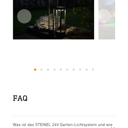
1
2
3
4
5
6
7
8
9
10
FAQ
Was ist das STEINEL 24V Garten-Lichtsystem und wie