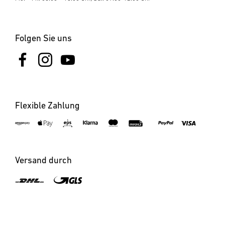
werden.
Folgen Sie uns
Flexible Zahlung
×
XLED home 2 SC
schwarz
Versand durch
×
Benachrichtigen bei Verfügbarkeit