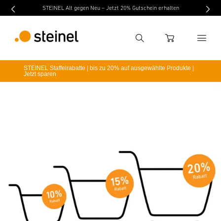
STEINEL Alt gegen Neu – Jetzt 20% Gutschein erhalten
Suche
WARENKORB
STEINEL Staffelrabatte | bis zu 20% auf ausgewählte Produkte |
Jetzt sparen
Suchbegriff eingeben
Suche