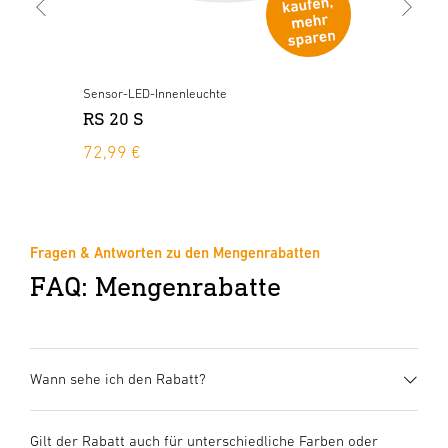
Sensor-LED-Innenleuchte
Sen
RS 20 S
RS
72,99 €
57
Fragen & Antworten zu den Mengenrabatten
FAQ: Mengenrabatte
Wann sehe ich den Rabatt?
Gilt der Rabatt auch für unterschiedliche Farben oder
Der Rabatt wird automatisch im Warenkorb