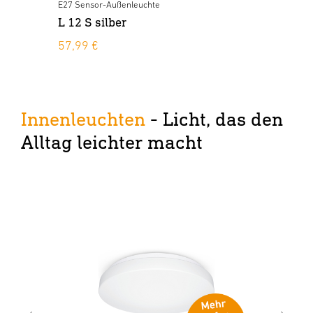
E27 Sensor-Außenleuchte
E27
L 12 S silber
L 
57,99 €
64
Innenleuchten
- Licht, das den
Alltag leichter macht