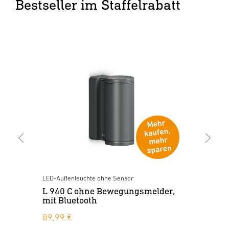
Bestseller im Staffelrabatt
LED-Außenleuchte ohne Sensor
Sen
L 940 C ohne Bewegungsmelder,
L 
mit Bluetooth
Bl
89,99 €
10