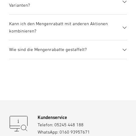
Varianten?
angezeigt, sobald du mehrere identische
Produkte hinzugefügt hast.
Kann ich den Mengenrabatt mit anderen Aktionen
Nein, die Staffelrabatte gelten für identische
kombinieren?
Varianten desselben Produkts.
Wie sind die Mengenrabatte gestaffelt?
Nein, der Mengenrabatt ist nicht mit Gutscheinen,
Rabatten oder anderen Aktionen kombinierbar.
Beim Kauf mehrerer identischer Produkte
profitierst du automatisch von folgenden
Preisvorteilen:
2 Stück ➜ 10% Rabatt
3 Stück ➜ 15% Rabatt
Kundenservice
ab 4 Stück ➜ 20% Rabatt
Telefon:
05245 448 188
Der Rabatt wird automatisch im Warenkorb
WhatsApp:
0160 93957671
angewendet.