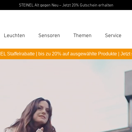
STEINEL Alt gegen Neu – Jetzt 20% Gutschein erhalten
Leuchten
Sensoren
Themen
Service
Suc
L Staffelrabatte | bis zu 20% auf ausgewählte Produkte | Jetzt
Suche
B
P
Pas