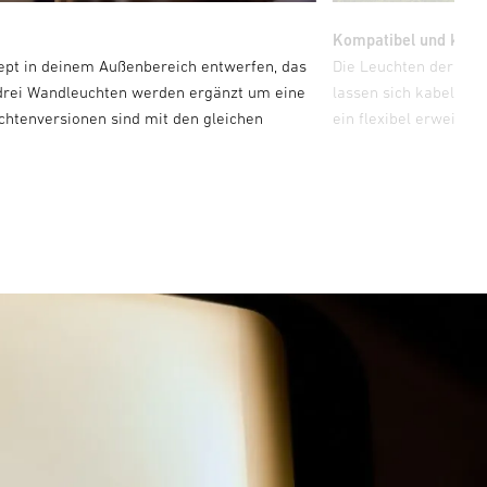
Kompatibel und kabel
nzept in deinem Außenbereich entwerfen, das
Die Leuchten der Cu
e drei Wandleuchten werden ergänzt um eine
lassen sich kabellos 
chtenversionen sind mit den gleichen
ein flexibel erweiter