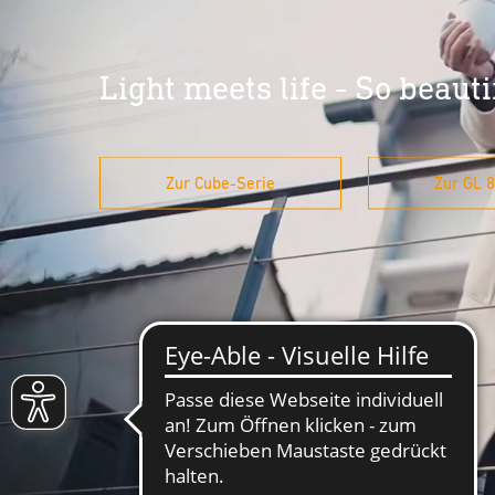
Light meets life - So beauti
Zur Cube-Serie
Zur GL 