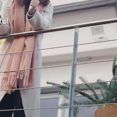
ful
80 SC