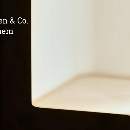
en & Co.
chem