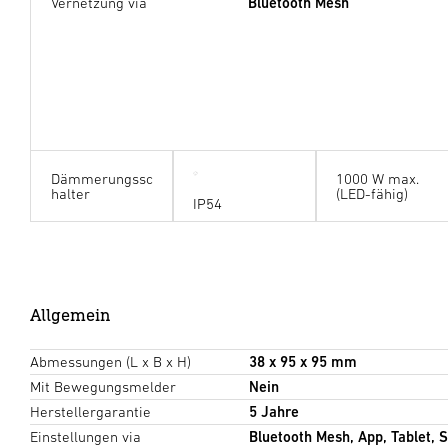
Vernetzung via
Bluetooth Mesh
Dämmerungssc
1000 W max.
halter
(LED-fähig)
IP54
Allgemein
Abmessungen (L x B x H)
38 x 95 x 95 mm
Mit Bewegungsmelder
Nein
Herstellergarantie
5 Jahre
Einstellungen via
Bluetooth Mesh, App, Tablet,