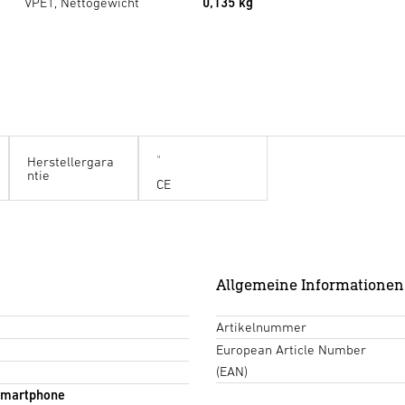
VPE1, Nettogewicht
0,135 kg
Herstellergara
ntie
CE
Allgemeine Informationen
Artikelnummer
European Article Number
(EAN)
 Smartphone