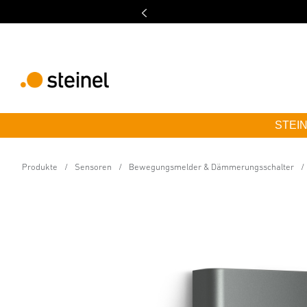
STEINE
Dämmerungsgesteuertes Licht - Professiona
MagicBox LC PWM 0-10
Produkte
Sensoren
Bewegungsmelder & Dämmerungsschalter
Eigenschaften
Technische Daten
Downloads
Sich