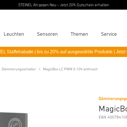
STEINEL Alt gegen Neu – Jetzt 20% Gutschein erhalten
Leuchten
Sensoren
Themen
Service
Suc
L Staffelrabatte | bis zu 20% auf ausgewählte Produkte | Jetzt
Suche
l Line
V anthrazit
B
Dämmerungsschalter
MagicBox LC PWM 0-10V anthrazit
erheits- und Warnhinweise
Herstellerinformationen
P
Pas
Dämmerungsgest
MagicBo
EAN 40078410