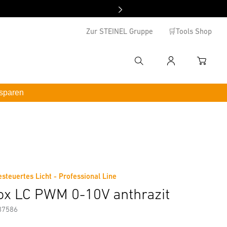
Zur STEINEL Gruppe
🛒Tools Shop
Suche
Anmelden
WAREN
hbegriff eingeben
 sparen
enutzername
*inkl. MwSt. / kostenloser Versand ab 100 €
asswort
swort vergessen ?
euertes Licht - Professional Line
x LC PWM 0-10V anthrazit
Anmelden
87586