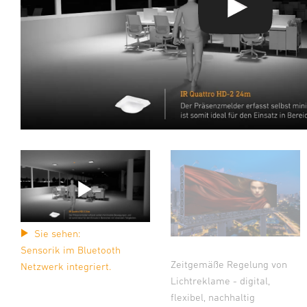
Sie sehen:
Sensorik im Bluetooth
Zeitgemäße Regelung von
Netzwerk integriert.
Lichtreklame - digital,
flexibel, nachhaltig