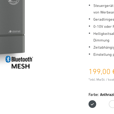
Steuergerät
von Werbea
Geradlinige
0-10V oder
Helligkeits
Dimmung
Zeitabhängi
Einstellung 
199,00 
*inkl. MwSt. / ko
Farbe:
Anthrazi
Anthr