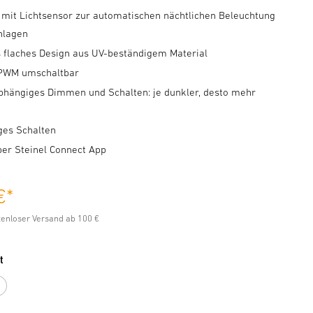
 mit Lichtsensor zur automatischen nächtlichen Beleuchtung
nlagen
s flaches Design aus UV-beständigem Material
 PWM umschaltbar
abhängiges Dimmen und Schalten: je dunkler, desto mehr
ges Schalten
per Steinel Connect App
€
*
stenloser Versand ab 100 €
t
azit
Weiß