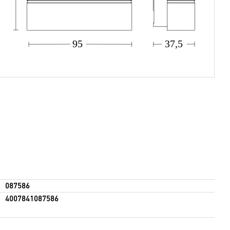
37,5
95
087586
4007841087586