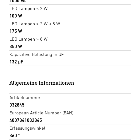
1000 VA
LED Lampen < 2 W
100 W
LED Lampen > 2 W < 8 W
175 W
LED Lampen > 8 W
350 W
Kapazitive Belastung in μF
132 µF
Allgemeine Informationen
Artikelnummer
032845
European Article Number (EAN)
4007841032845
Erfassungswinkel
360 °