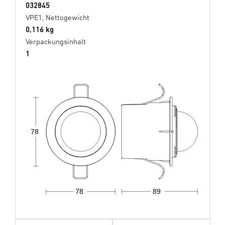
032845
VPE1, Nettogewicht
0,116 kg
Verpackungsinhalt
1
78
78
89