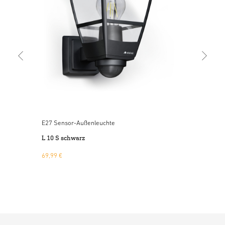
169
E27 Sensor-Außenleuchte
L 10 S schwarz
69,99 €