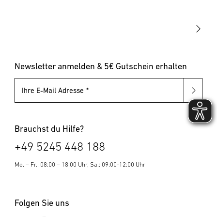
Up-/Downlights
Sonstiges
Dämmerungsschalter
Hausnummernleuchten
Leuchten mit austauschbarem Leuchtmittel
Pollerleuchten
Newsletter anmelden & 5€ Gutschein erhalten
Ihre E-Mail Adresse
Brauchst du Hilfe?
+49 5245 448 188
Mo. – Fr.: 08:00 – 18:00 Uhr, Sa.: 09:00-12:00 Uhr
Folgen Sie uns