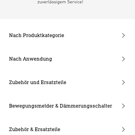
zuverlässigem Service!
Nach Produktkategorie
Neuheiten
24V Garten-Lichtsystem
Nach Anwendung
Außenleuchten
Garten & Terrasse
Strahler und Spots
Hauseingang
Zubehör und Ersatzteile
Innenleuchten
Hof & Einfahrt
24V Zubehör
Kameraleuchten
Ersatzgläser
Bewegungsmelder & Dämmerungsschalter
Smarte Leuchten
Eckwandhalter
Bewegungsmelder außen
Solarleuchten
Leuchtmittel
Bewegungsmelder innen
Zubehör & Ersatzteile