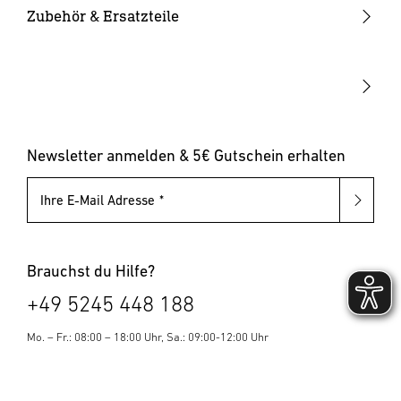
Solarleuchten
Leuchtmittel
Bewegungsmelder innen
Zubehör & Ersatzteile
Up-/Downlights
Sonstiges
Dämmerungsschalter
Hausnummernleuchten
Leuchten mit austauschbarem Leuchtmittel
Pollerleuchten
Newsletter anmelden & 5€ Gutschein erhalten
Ihre E-Mail Adresse
Brauchst du Hilfe?
+49 5245 448 188
Mo. – Fr.: 08:00 – 18:00 Uhr, Sa.: 09:00-12:00 Uhr