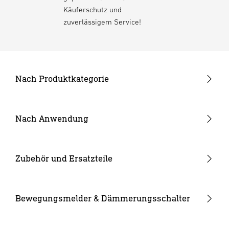
Käuferschutz und
zuverlässigem Service!
Nach Produktkategorie
Neuheiten
24V Garten-Lichtsystem
Nach Anwendung
Außenleuchten
Garten & Terrasse
Strahler und Spots
Hauseingang
Zubehör und Ersatzteile
Innenleuchten
Hof & Einfahrt
24V Zubehör
Kameraleuchten
Ersatzgläser
Bewegungsmelder & Dämmerungsschalter
Smarte Leuchten
Eckwandhalter
Bewegungsmelder außen