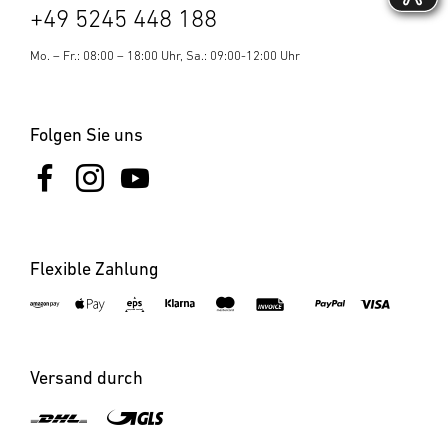
über Elektro- und Elektronik-Altgeräte und ihrer
+49 5245 448 188
Umsetzung in nationales Recht müssen nicht mehr
gebrauchsfähige Elektrogeräte getrennt gesammelt und
Mo. – Fr.: 08:00 – 18:00 Uhr, Sa.: 09:00-12:00 Uhr
einer umweltgerechten Wiederverwertung zugeführt
werden.
Folgen Sie uns
Flexible Zahlung
Versand durch