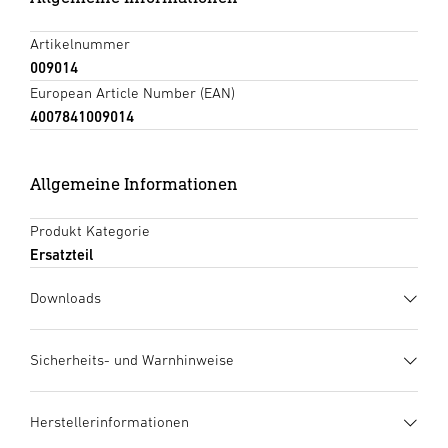
Artikelnummer
009014
European Article Number (EAN)
4007841009014
Allgemeine Informationen
Produkt Kategorie
Ersatzteil
Downloads
Herstellergarantie
(PDF, 273 KB)
Sicherheits- und Warnhinweise
Download starten
1. Wichtige Produktinformation
Herstellerinformationen
Bitte sorgfältig lesen und aufbewahren! Urheberrechtlich
Datenblatt
(PDF, 825 KB)