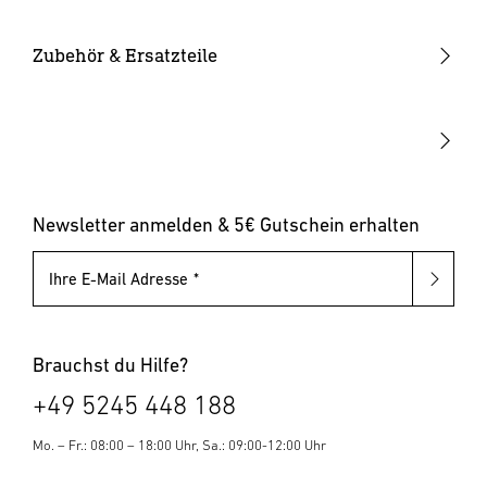
Smarte Leuchten
Eckwandhalter
Bewegungsmelder außen
Solarleuchten
Leuchtmittel
Bewegungsmelder innen
Zubehör & Ersatzteile
Up-/Downlights
Sonstiges
Dämmerungsschalter
Hausnummernleuchten
Leuchten mit austauschbarem Leuchtmittel
Pollerleuchten
Newsletter anmelden & 5€ Gutschein erhalten
Ihre E-Mail Adresse
Brauchst du Hilfe?
+49 5245 448 188
Mo. – Fr.: 08:00 – 18:00 Uhr, Sa.: 09:00-12:00 Uhr