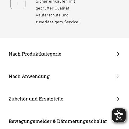
Sicher einkaufen mit
geprüfter Qualität,
Käuferschutz und
zuverlässigem Service!
Nach Produktkategorie
Neuheiten
24V Garten-Lichtsystem
Nach Anwendung
Außenleuchten
Garten & Terrasse
Strahler und Spots
Hauseingang
Zubehör und Ersatzteile
Innenleuchten
Hof & Einfahrt
24V Zubehör
Kameraleuchten
Ersatzgläser
Bewegungsmelder & Dämmerungsschalter