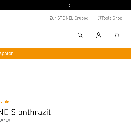
Zur STEINEL Gruppe
🛒Tools Shop
Suche
Anmelden
WAREN
hbegriff eingeben
 sparen
enutzername
*inkl. MwSt. / kostenloser Versand ab 100 €
ormationen
asswort
swort vergessen ?
rahler
E S anthrazit
Anmelden
65249