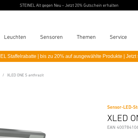
STEINEL Alt gegen Neu – Jetzt 20% Gutschein erhalten
Leuchten
Sensoren
Themen
Service
Suc
L Staffelrabatte | bis zu 20% auf ausgewählte Produkte | Jetzt
Suche
B
XLED ONE S anthrazit
Downloads
Sicherheits- und Warnhinweise
Herstellerinf
P
Pas
Sensor-LED-St
XLED ON
EAN 40078410