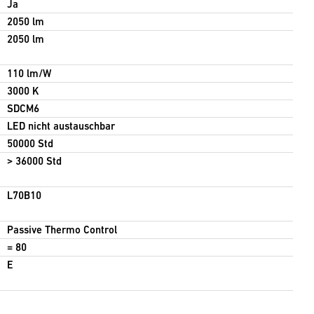
Ja
2050 lm
2050 lm
110 lm/W
3000 K
SDCM6
LED nicht austauschbar
50000 Std
> 36000 Std
L70B10
Passive Thermo Control
= 80
E