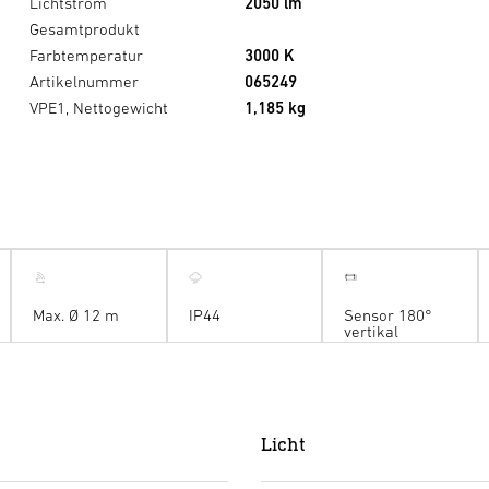
Lichtstrom
2050 lm
Gesamtprodukt
Farbtemperatur
3000 K
Artikelnummer
065249
VPE1, Nettogewicht
1,185 kg
Max. Ø 12 m
IP44
Sensor 180°
vertikal
Licht