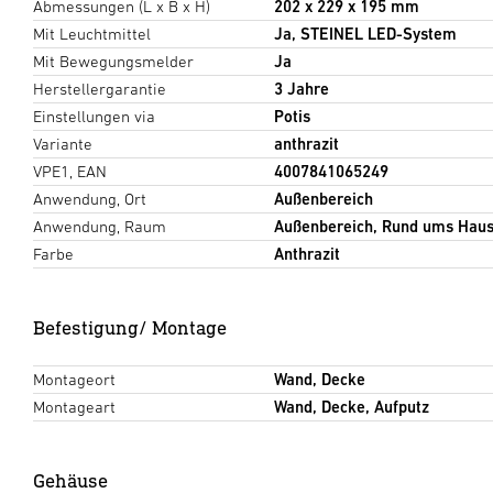
Abmessungen (L x B x H)
202 x 229 x 195 mm
Mit Leuchtmittel
Ja, STEINEL LED-System
Mit Bewegungsmelder
Ja
Herstellergarantie
3 Jahre
Einstellungen via
Potis
Variante
anthrazit
VPE1, EAN
4007841065249
Anwendung, Ort
Außenbereich
Anwendung, Raum
Außenbereich, Rund ums Haus,
Farbe
Anthrazit
Befestigung/ Montage
Montageort
Wand, Decke
Montageart
Wand, Decke, Aufputz
Gehäuse