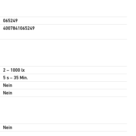
065249
4007841065249
2 – 1000 lx
5 s – 35 Min.
Nein
Nein
Nein