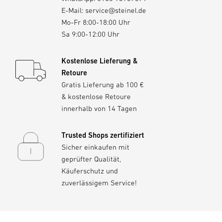
E-Mail:
service@steinel.de
Mo-Fr 8:00-18:00 Uhr
Ausschreibungstext DOCX
(DOCX, 7862 Bytes)
Sa 9:00-12:00 Uhr
Download starten
Inklusive STEINEL LED-
System
Kostenlose Lieferung &
Retoure
EU-Konformitätserklärung
(PDF, 1782 KB)
Gratis Lieferung ab 100 €
Download starten
& kostenlose Retoure
innerhalb von 14 Tagen
Trusted Shops zertifiziert
Sicher einkaufen mit
geprüfter Qualität,
Käuferschutz und
zuverlässigem Service!