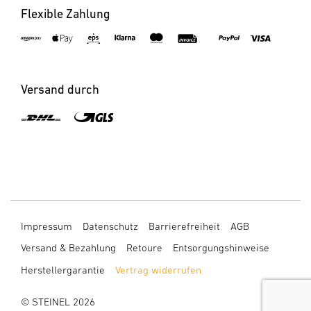
Flexible Zahlung
Versand durch
×
Benachrichtigen bei Verfügbarkeit
Bitte geben Sie Ihre E-Mail Adresse ein.
Impressum
Datenschutz
Barrierefreiheit
AGB
E-Mail
Versand & Bezahlung
Retoure
Entsorgungshinweise
Herstellergarantie
Vertrag widerrufen
Ich bin damit einverstanden, dass meine Daten
dauerhaft für die Benachrichtigung verwendet
© STEINEL 2026
werden.