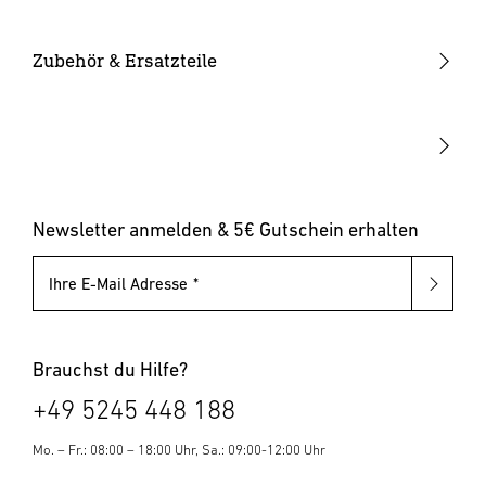
Werfen Sie Elektrogeräte nicht in den Hausmüll. In EU-
Smarte Leuchten
Eckwandhalter
Bewegungsmelder außen
Ländern müssen Elektrogeräte gemäß der Europäischen
Solarleuchten
Leuchtmittel
Bewegungsmelder innen
Zubehör & Ersatzteile
Richtlinie über Elektro- und Elektronik-Altgeräte sowie
ihrer nationalen Umsetzung getrennt gesammelt und
Up-/Downlights
Sonstiges
Dämmerungsschalter
umweltgerecht recycelt werden.
Hausnummernleuchten
Leuchten mit austauschbarem Leuchtmittel
Pollerleuchten
Newsletter anmelden & 5€ Gutschein erhalten
Ihre E-Mail Adresse
Brauchst du Hilfe?
+49 5245 448 188
Mo. – Fr.: 08:00 – 18:00 Uhr, Sa.: 09:00-12:00 Uhr