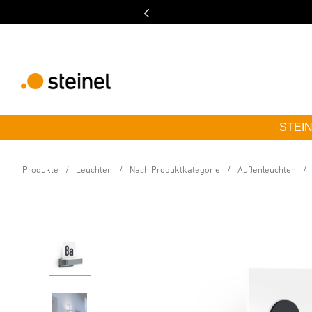
STEINE
Sensor-LED-Außenleuchte
My L 820 SC anthrazit
Produkte
Leuchten
Nach Produktkategorie
Außenleuchten
Eigenschaften
Technische Daten
Produktdetails