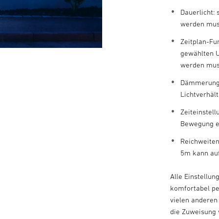
Dauerlicht:
werden mu
Zeitplan-Fu
gewählten U
werden mu
Dämmerungsg
Lichtverhäl
Zeiteinstel
Bewegung ei
Reichweiten
5m kann au
Alle Einstellu
komfortabel pe
×
vielen anderen
Benachrichtigen bei Verfügbarkeit
die Zuweisung 