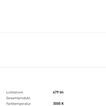
Bitte geben Sie Ihre E-Mail Adresse ein.
E-Mail
Ich bin damit einverstanden, dass meine Daten
dauerhaft für die Benachrichtigung verwendet
werden.
Benachrichtigen
Lichtstrom
679 lm
Gesamtprodukt
Farbtemperatur
3000 K