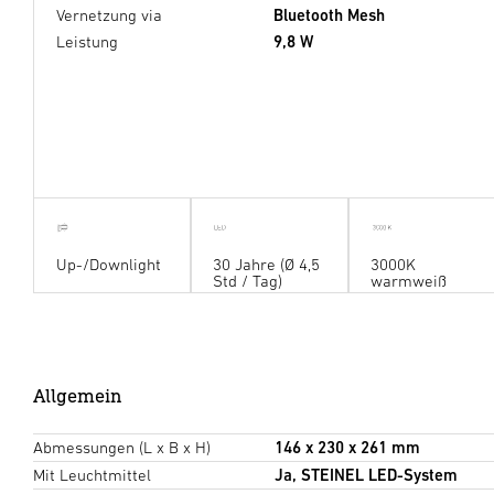
Vernetzung via
Bluetooth Mesh
Leistung
9,8 W
Up-/Downlight
30 Jahre (Ø 4,5
3000K
Std / Tag)
warmweiß
Allgemein
Abmessungen (L x B x H)
146 x 230 x 261 mm
Mit Leuchtmittel
Ja, STEINEL LED-System