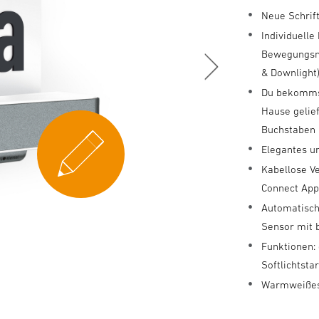
Neue Schrift
Individuell
Bewegungsme
& Downlight
Du bekomms
Hause gelie
Buchstaben 
Elegantes 
Kabellose V
Connect Ap
Automatisch
Sensor mit 
Funktionen:
Softlichtsta
Warmweißes 