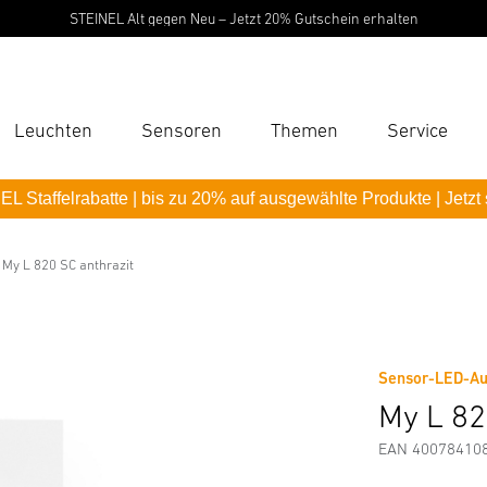
STEINEL Alt gegen Neu – Jetzt 20% Gutschein erhalten
Leuchten
Sensoren
Themen
Service
Suc
L Staffelrabatte | bis zu 20% auf ausgewählte Produkte | Jetzt
Suche
B
My L 820 SC anthrazit
Downloads
Sicherheits- und Warnhinweise
Herstellerinf
P
Pas
Sensor-LED-Au
My L 82
EAN 40078410