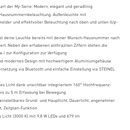
art der My-Serie: Modern, elegant und geradlinig
e Hausnummernbeleuchtung. Außenleuchte mit
lder und effektvoller Beleuchtung nach oben und unten (Up-
)
t deine Leuchte bereits mit deiner Wunsch-Hausnummer nach
fert. Neben den erhabenen anthraziten Ziffern stehen die
a-i zur Konfiguration zur Verfügung
und modernes Design mit hochwertigem Aluminiumgehäuse
ernetzung via Bluetooth und einfache Einstellung via STEINEL
p
es Licht dank unsichtbar integriertem 160° Hochfrequenz-
bis zu 5 m Erfassung bei Bewegung
 einstellbares Grund- und Hauptlicht, Dauerlicht, angenehmer
rt, Zeitplan-Funktion
Licht (3000 K) mit 9,8 W LEDs und 679 lm