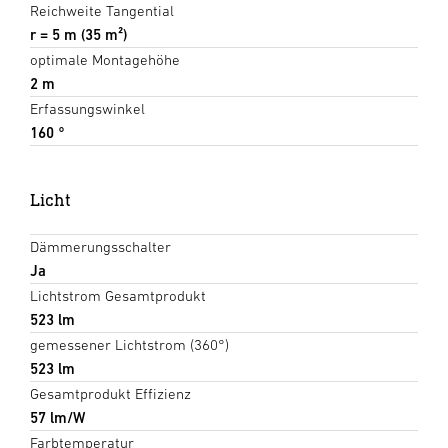
Reichweite Tangential
r = 5 m (35 m²)
optimale Montagehöhe
2 m
Erfassungswinkel
160 °
Licht
Dämmerungsschalter
Ja
Lichtstrom Gesamtprodukt
523 lm
gemessener Lichtstrom (360°)
523 lm
Gesamtprodukt Effizienz
57 lm/W
Farbtemperatur