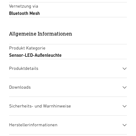
Vernetzung via
Bluetooth Mesh
Allgemeine Informationen
Produkt Kategorie
Sensor-LED-Außenleuchte
Produktdetails
Downloads
Herstellergarantie
(PDF, 273 KB)
Sicherheits- und Warnhinweise
Download starten
1. Wichtige Produktinformation
Herstellerinformationen
Bitte lesen Sie diese Produktinformation sorgfältig und
Datenblatt
(PDF, 1743 KB)
bewahren Sie sie für zukünftige Nachschlagezwecke auf.
Download starten