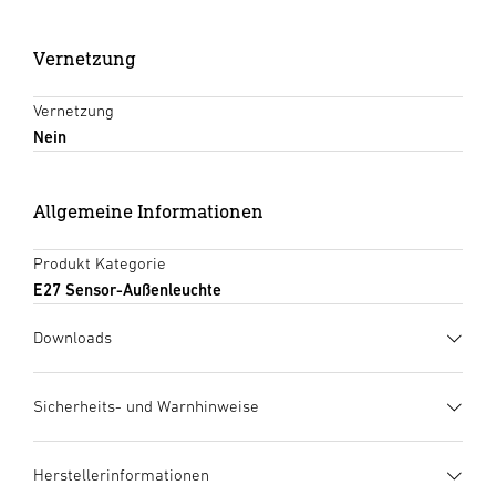
Vernetzung
Vernetzung
Nein
Allgemeine Informationen
Produkt Kategorie
E27 Sensor-Außenleuchte
Downloads
Herstellergarantie
(PDF, 273 KB)
Sicherheits- und Warnhinweise
Download starten
1. Wichtige Produktinformation
Herstellerinformationen
Bitte lesen Sie diese Produktinformation sorgfältig und
Datenblatt
(PDF, 1399 KB)