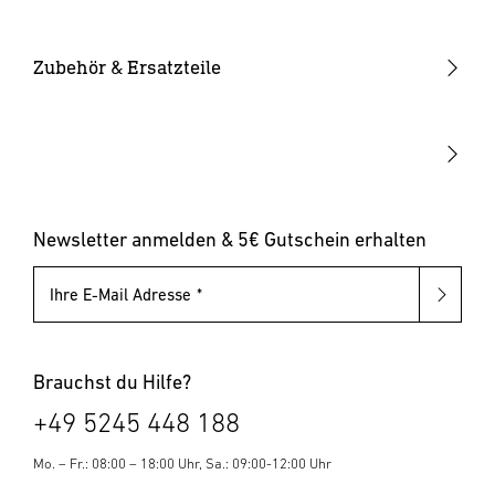
Werfen Sie Elektrogeräte nicht in den Hausmüll. In EU-
Smarte Leuchten
Eckwandhalter
Bewegungsmelder außen
Ländern müssen Elektrogeräte gemäß der Europäischen
Solarleuchten
Leuchtmittel
Bewegungsmelder innen
Zubehör & Ersatzteile
Richtlinie über Elektro- und Elektronik-Altgeräte sowie
ihrer nationalen Umsetzung getrennt gesammelt und
Up-/Downlights
Sonstiges
Dämmerungsschalter
umweltgerecht recycelt werden.
Hausnummernleuchten
Leuchten mit austauschbarem Leuchtmittel
Pollerleuchten
Newsletter anmelden & 5€ Gutschein erhalten
Ihre E-Mail Adresse
Brauchst du Hilfe?
+49 5245 448 188
Mo. – Fr.: 08:00 – 18:00 Uhr, Sa.: 09:00-12:00 Uhr