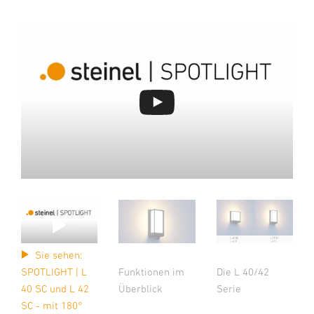
Sie sehen:
Funktionen im
Die L 40/42
SPOTLIGHT | L
Überblick
Serie
40 SC und L 42
SC - mit 180°