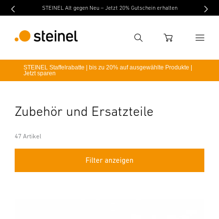
STEINEL Alt gegen Neu – Jetzt 20% Gutschein erhalten
Suche
WARENKORB
STEINEL Staffelrabatte | bis zu 20% auf ausgewählte Produkte |
Jetzt sparen
Suchbegriff eingeben
Suche
Zubehör und Ersatzteile
47 Artikel
Filter anzeigen