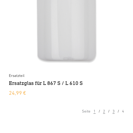
Ersatzteil
Ersatzglas für L 867 S / L 610 S
24,99 €
Seite
1
2
3
4