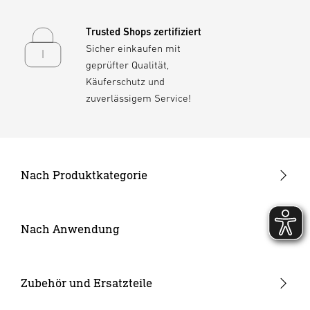
Trusted Shops zertifiziert
Sicher einkaufen mit
geprüfter Qualität,
Käuferschutz und
zuverlässigem Service!
Nach Produktkategorie
Neuheiten
24V Garten-Lichtsystem
Nach Anwendung
Außenleuchten
Garten & Terrasse
Strahler und Spots
Hauseingang
Zubehör und Ersatzteile
Innenleuchten
Hof & Einfahrt
24V Zubehör