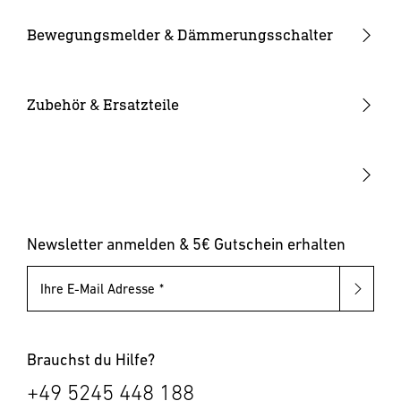
Kameraleuchten
Ersatzgläser
Bewegungsmelder & Dämmerungsschalter
Smarte Leuchten
Eckwandhalter
Bewegungsmelder außen
Solarleuchten
Leuchtmittel
Bewegungsmelder innen
Zubehör & Ersatzteile
Up-/Downlights
Sonstiges
Dämmerungsschalter
Hausnummernleuchten
Leuchten mit austauschbarem Leuchtmittel
Pollerleuchten
Newsletter anmelden & 5€ Gutschein erhalten
Ihre E-Mail Adresse
Brauchst du Hilfe?
+49 5245 448 188