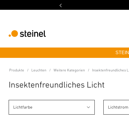
etzt kaufen, später bezahlen mit Klarna & PayPal
STEINE
Produkte
Leuchten
Weitere Kategorien
Insektenfreundliches L
Insektenfreundliches Licht
Lichtfarbe
Lichtstrom 