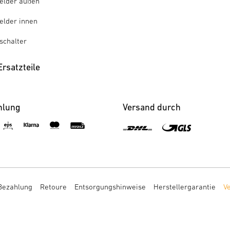
lder außen
lder innen
chalter
rsatzteile
hlung
Versand durch
Bezahlung
Retoure
Entsorgungshinweise
Herstellergarantie
V