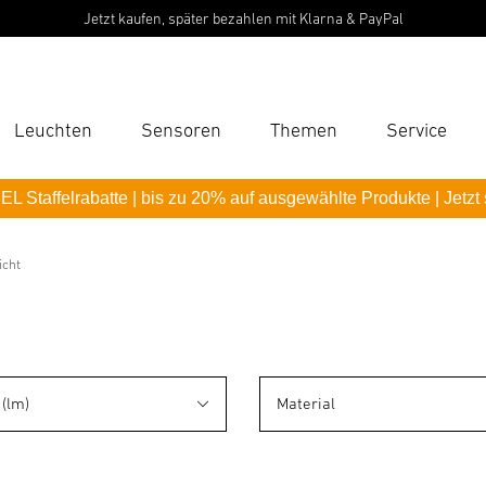
STEIN
Leuchten
Sensoren
Themen
Service
Suc
L Staffelrabatte | bis zu 20% auf ausgewählte Produkte | Jetzt
Suche
B
icht
P
Pas
(lm)
Material