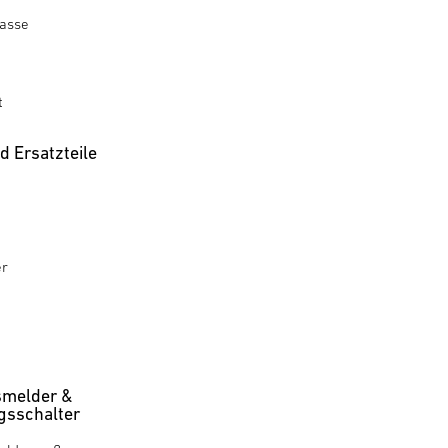
rasse
t
 Ersatzteile
er
melder &
sschalter