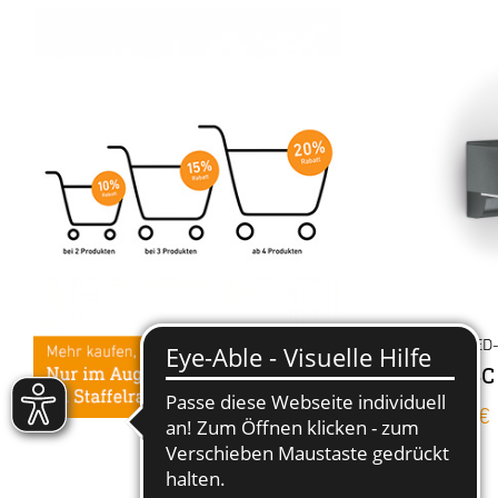
Sensor-LED
L 800 SC
189,00 €