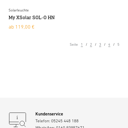
Solarleuchte
My XSolar SOL-O HN
ab 119,00 €
Seite
1
2
3
4
5
Kundenservice
Telefon:
05245 448 188
WhatsApp:
0160 93957671