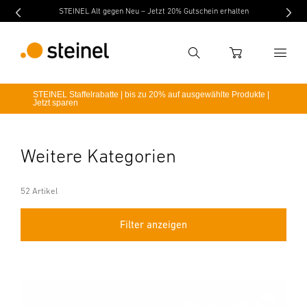
STEINEL Alt gegen Neu – Jetzt 20% Gutschein erhalten
Suche
WARENKORB
STEINEL Staffelrabatte | bis zu 20% auf ausgewählte Produkte |
Jetzt sparen
Suchbegriff eingeben
Suche
Weitere Kategorien
52 Artikel
Filter anzeigen