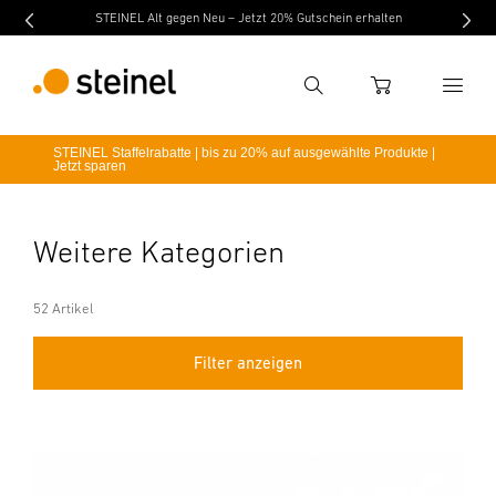
STEINEL Alt gegen Neu – Jetzt 20% Gutschein erhalten
Suche
WARENKORB
STEINEL Staffelrabatte | bis zu 20% auf ausgewählte Produkte |
Jetzt sparen
Suchbegriff eingeben
Suche
Weitere Kategorien
52 Artikel
Filter anzeigen