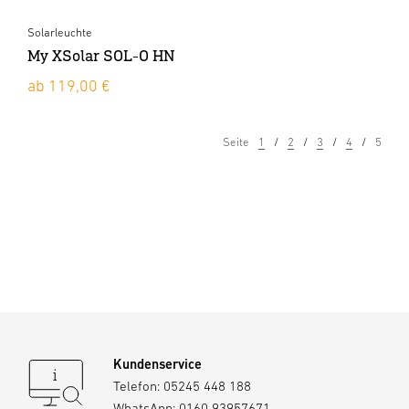
Solarleuchte
My XSolar SOL-O HN
ab 119,00 €
Seite
1
2
3
4
5
Kundenservice
Telefon:
05245 448 188
WhatsApp:
0160 93957671