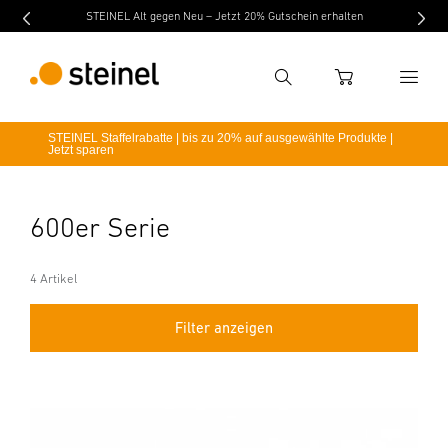
STEINEL Alt gegen Neu – Jetzt 20% Gutschein erhalten
Suche
WARENKORB
STEINEL Staffelrabatte | bis zu 20% auf ausgewählte Produkte |
Jetzt sparen
Suchbegriff eingeben
Suche
600er Serie
4 Artikel
Filter anzeigen