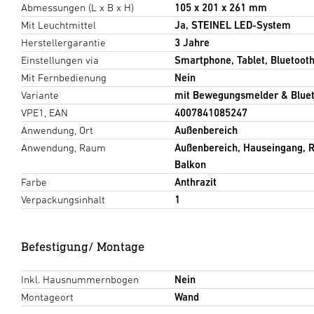
Abmessungen (L x B x H)
105 x 201 x 261 mm
Mit Leuchtmittel
Ja, STEINEL LED-System
Herstellergarantie
3 Jahre
Einstellungen via
Smartphone, Tablet, Bluetoot
Mit Fernbedienung
Nein
Variante
mit Bewegungsmelder & Blue
VPE1, EAN
4007841085247
Anwendung, Ort
Außenbereich
Anwendung, Raum
Außenbereich, Hauseingang, R
Balkon
Farbe
Anthrazit
Verpackungsinhalt
1
Befestigung/ Montage
Inkl. Hausnummernbogen
Nein
Montageort
Wand