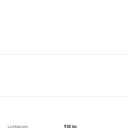
Bitte geben Sie Ihre E-Mail Adresse ein.
E-Mail
Ich bin damit einverstanden, dass meine Daten
dauerhaft für die Benachrichtigung verwendet
werden.
Benachrichtigen
Lichtstrom
930 lm