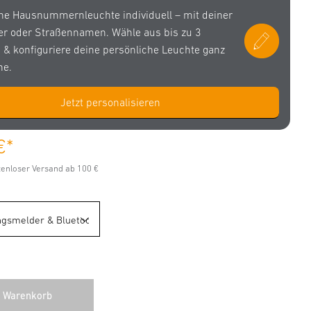
ine Hausnummernleuchte individuell – mit deiner
 oder Straßennamen. Wähle aus bis zu 3
n & konfiguriere deine persönliche Leuchte ganz
ne.
Jetzt personalisieren
€
*
stenloser Versand ab 100 €