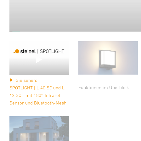
Sie sehen:
Funktionen im Überblick
SPOTLIGHT | L 40 SC und L
42 SC - mit 180° Infrarot-
Sensor und Bluetooth-Mesh