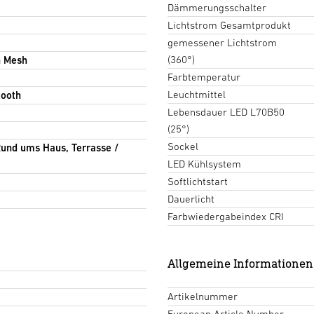
Dämmerungsschalter
Lichtstrom Gesamtprodukt
gemessener Lichtstrom
(360°)
h Mesh
Farbtemperatur
Leuchtmittel
tooth
Lebensdauer LED L70B50
(25°)
Sockel
und ums Haus, Terrasse /
LED Kühlsystem
Softlichtstart
Dauerlicht
Farbwiedergabeindex CRI
Allgemeine Informationen
Artikelnummer
European Article Number