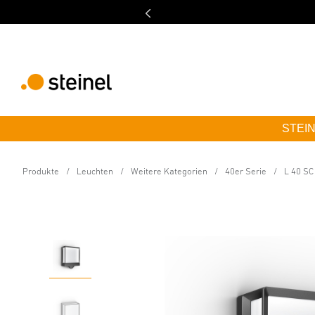
STEINE
Sensor-LED-Außenleuchte
L 40 SC mit Bewegung
Produkte
Leuchten
Weitere Kategorien
40er Serie
L 40 SC
Eigenschaften
Technische Daten
Produktdetails