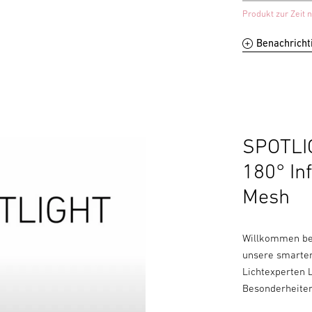
Produkt zur Zeit n
Benachricht
SPOTLIG
180° In
Mesh
Willkommen bei
unsere smarten
Lichtexperten 
Besonderheite