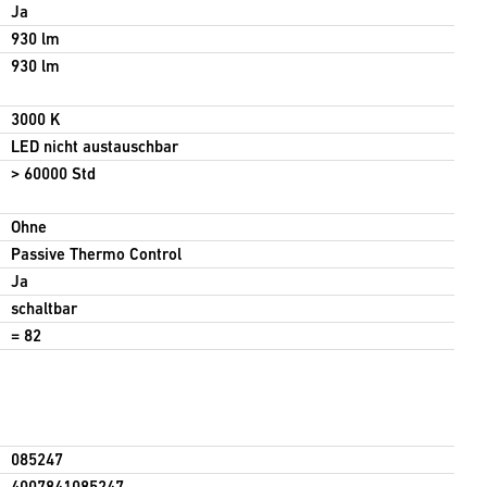
Ja
930 lm
930 lm
3000 K
LED nicht austauschbar
> 60000 Std
Ohne
Passive Thermo Control
Ja
schaltbar
= 82
085247
4007841085247