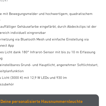
85247
te mit Bewegungsmelder und hochwertigem, quadratischem
e
auffälliger Gehäusefarbe eingefärbt, durch Abdeckclips ist der
reich individuell eingrenzbar
rnetzung via Bluetooth Mesh und einfache Einstellung via
nnect App
es Licht dank 180° Infrarot-Sensor mit bis zu 10 m Erfassung
ng
einstellbares Grund- und Hauptlicht, angenehmer Softlichtstart,
Zeitplanfunktion
Licht (3000 K) mit 12,9 W LEDs und 930 lm
gezubehör
| Deine personalisierte Hausnummernleuchte