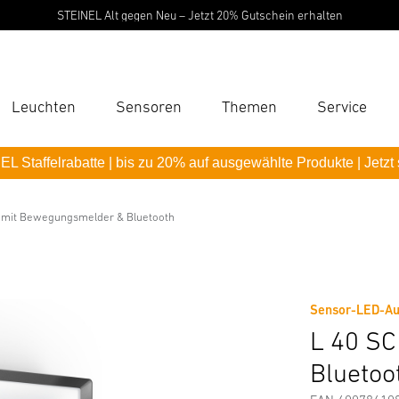
STEINEL Alt gegen Neu – Jetzt 20% Gutschein erhalten
Leuchten
Sensoren
Themen
Service
Suc
L Staffelrabatte | bis zu 20% auf ausgewählte Produkte | Jetzt
Suche
smelder & Bluetooth
B
 mit Bewegungsmelder & Bluetooth
Downloads
Sicherheits- und Warnhinweise
Herstellerinf
P
Pas
Sensor-LED-Au
L 40 S
Bluetoo