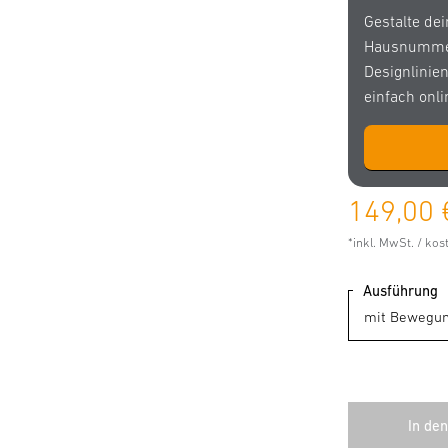
Gestalte de
Hausnummer
Designlinie
einfach onli
149,00 
*inkl. MwSt. / ko
Ausführung