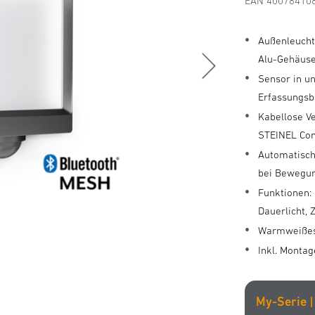
EAN 40078410
Außenleuch
Alu-Gehäus
Sensor in un
Erfassungsbe
Kabellose Ve
STEINEL Co
Automatisch
bei Bewegu
Funktionen: 
Dauerlicht, 
Warmweißes 
Inkl. Monta
My-Serie 