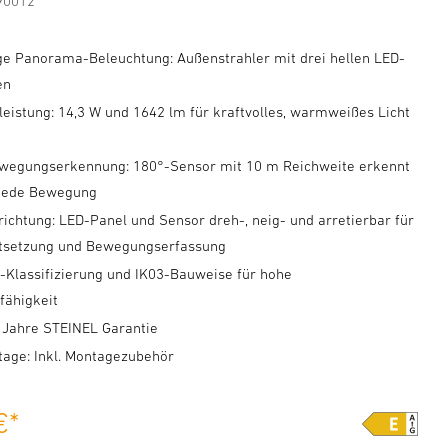
90012
ge Panorama-Beleuchtung: Außenstrahler mit drei hellen LED-
en
leistung: 14,3 W und 1642 lm für kraftvolles, warmweißes Licht
ewegungserkennung: 180°-Sensor mit 10 m Reichweite erkennt
 jede Bewegung
richtung: LED-Panel und Sensor dreh-, neig- und arretierbar für
htsetzung und Bewegungserfassung
4-Klassifizierung und IK03-Bauweise für hohe
fähigkeit
5 Jahre STEINEL Garantie
tage: Inkl. Montagezubehör
€
*