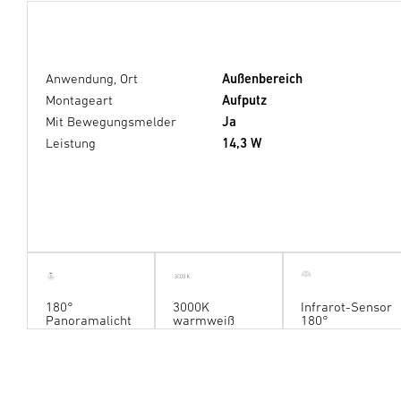
Anwendung, Ort
Außenbereich
Montageart
Aufputz
Mit Bewegungsmelder
Ja
Leistung
14,3 W
180°
pano
r
ama light
180°
3000K
Infrarot-Sensor
Panoramalicht
warmweiß
180°