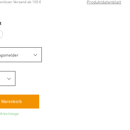
Produktdatenblatt
stenloser Versand ab 100 €
t
azit
Weiß
 Arbeitstage