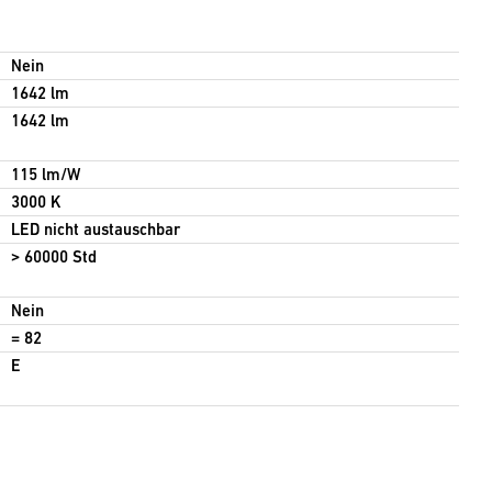
Nein
1642 lm
1642 lm
115 lm/W
3000 K
LED nicht austauschbar
> 60000 Std
Nein
= 82
E