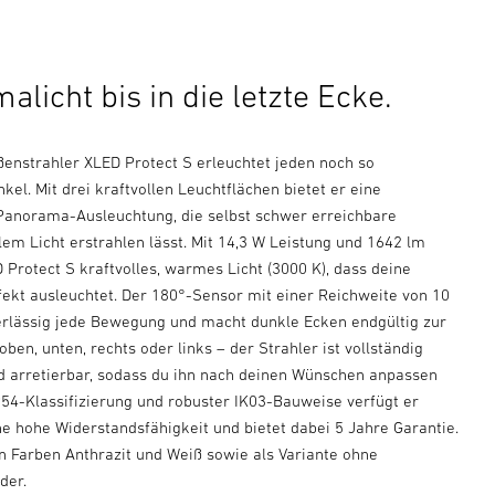
licht bis in die letzte Ecke.
enstrahler XLED Protect S erleuchtet jeden noch so
kel. Mit drei kraftvollen Leuchtflächen bietet er eine
Panorama-Ausleuchtung, die selbst schwer erreichbare
lem Licht erstrahlen lässt. Mit 14,3 W Leistung und 1642 lm
D Protect S kraftvolles, warmes Licht (3000 K), dass deine
kt ausleuchtet. Der 180°-Sensor mit einer Reichweite von 10
rlässig jede Bewegung und macht dunkle Ecken endgültig zur
oben, unten, rechts oder links – der Strahler ist vollständig
nd arretierbar, sodass du ihn nach deinen Wünschen anpassen
P54-Klassifizierung und robuster IK03-Bauweise verfügt er
e hohe Widerstandsfähigkeit und bietet dabei 5 Jahre Garantie.
en Farben Anthrazit und Weiß sowie als Variante ohne
der.