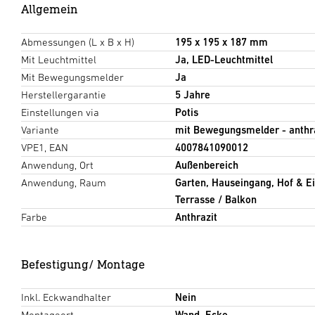
Allgemein
Abmessungen (L x B x H)
195 x 195 x 187 mm
Mit Leuchtmittel
Ja, LED-Leuchtmittel
Mit Bewegungsmelder
Ja
Herstellergarantie
5 Jahre
Einstellungen via
Potis
Variante
mit Bewegungsmelder - anthr
VPE1, EAN
4007841090012
Anwendung, Ort
Außenbereich
Anwendung, Raum
Garten, Hauseingang, Hof & E
Terrasse / Balkon
Farbe
Anthrazit
Befestigung/ Montage
Inkl. Eckwandhalter
Nein
Montageort
Wand, Ecke