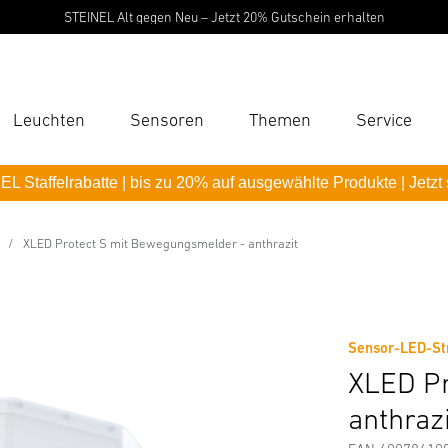
STEINEL Alt gegen Neu – Jetzt 20% Gutschein erhalten
Leuchten
Sensoren
Themen
Service
Suc
L Staffelrabatte | bis zu 20% auf ausgewählte Produkte | Jetzt
Suche
wegungsmelder - anthrazit
B
XLED Protect S mit Bewegungsmelder - anthrazit
Downloads
Sicherheits- und Warnhinweise
Herstellerinf
P
Pas
Sensor-LED-St
XLED Pr
anthraz