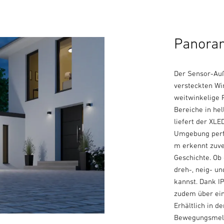
Panorama
Der Sensor-Auß
versteckten Win
weitwinkelige 
Bereiche in hel
liefert der XLE
Umgebung perfe
m erkennt zuve
Geschichte. Ob 
dreh-, neig- u
kannst. Dank I
zudem über ein
Erhältlich in d
Bewegungsmel