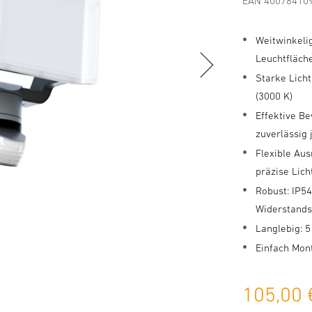
EAN 40078410
Weitwinkeli
Leuchtfläch
Starke Licht
(3000 K)
Effektive B
zuverlässig
Flexible Aus
präzise Lic
Robust: IP5
Widerstands
Langlebig: 
Einfach Mon
105,00 