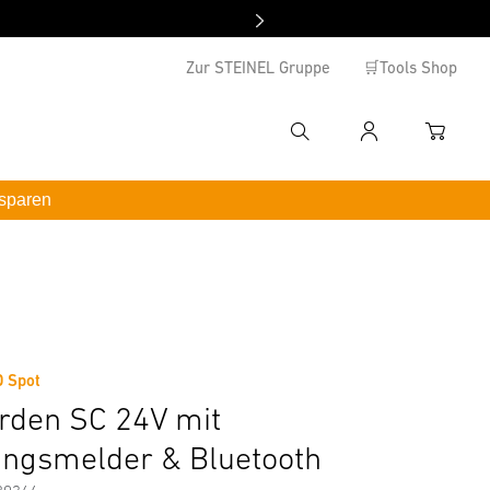
Zur STEINEL Gruppe
🛒Tools Shop
Suche
Anmelden
WAREN
hbegriff eingeben
 sparen
enutzername
*inkl. MwSt. / kostenloser Versand ab 100 €
ormationen
Zubehör
asswort
swort vergessen ?
D Spot
rden SC 24V mit
Anmelden
ngsmelder & Bluetooth