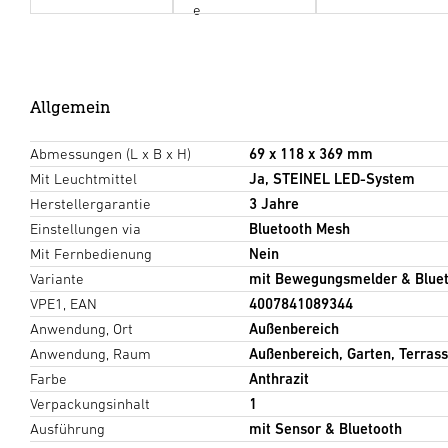
e
Allgemein
Abmessungen (L x B x H)
69 x 118 x 369 mm
Mit Leuchtmittel
Ja, STEINEL LED-System
Herstellergarantie
3 Jahre
Einstellungen via
Bluetooth Mesh
Mit Fernbedienung
Nein
Variante
mit Bewegungsmelder & Blue
VPE1, EAN
4007841089344
Anwendung, Ort
Außenbereich
Anwendung, Raum
Außenbereich, Garten, Terrass
Farbe
Anthrazit
Verpackungsinhalt
1
Ausführung
mit Sensor & Bluetooth