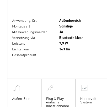
Anwendung, Ort
Außenbereich
Montageart
Sonstige
Mit Bewegungsmelder
Ja
Vernetzung via
Bluetooth Mesh
Leistung
7,9 W
Lichtstrom
363 lm
Gesamtprodukt
Außen-Spot
Plug & Play -
Niedervolt-
einfache
System
Inbetriebnahm