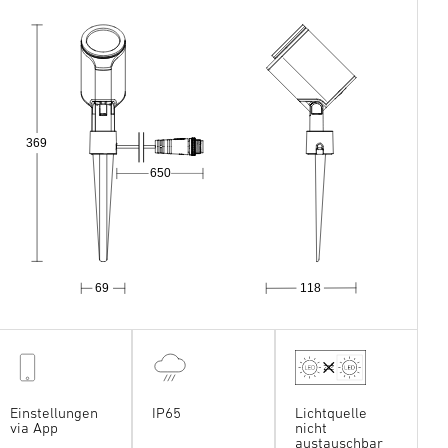
369
650
69
118
Einstellungen
IP65
Lichtquelle
via App
nicht
austauschbar