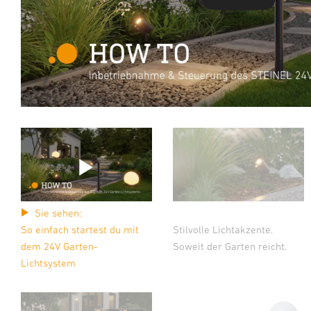
Sie sehen:
So einfach startest du mit
Stilvolle Lichtakzente.
dem 24V Garten-
Soweit der Garten reicht.
Lichtsystem