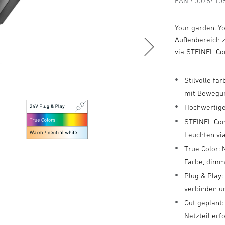
EAN 40078410
Your garden. Y
Außenbereich z
via STEINEL Co
Stilvolle f
mit Bewegu
Hochwertige
STEINEL Con
Leuchten vi
True Color:
Farbe, dimm
Plug & Play
verbinden u
Gut geplant:
Netzteil erf