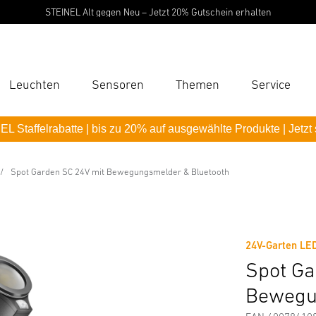
STEINEL Alt gegen Neu – Jetzt 20% Gutschein erhalten
Leuchten
Sensoren
Themen
Service
Suc
L Staffelrabatte | bis zu 20% auf ausgewählte Produkte | Jetzt
Suche
it Bewegungsmelder & Bluetooth
B
Spot Garden SC 24V mit Bewegungsmelder & Bluetooth
Downloads
Sicherheits- und Warnhinweise
Herstellerinf
P
Pas
24V-Garten LE
Spot Ga
Bewegu