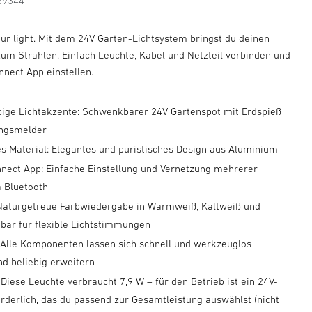
89344
our light. Mit dem 24V Garten-Lichtsystem bringst du deinen
um Strahlen. Einfach Leuchte, Kabel und Netzteil verbinden und
nnect App einstellen.
arbige Lichtakzente: Schwenkbarer 24V Gartenspot mit Erdspieß
ngsmelder
s Material: Elegantes und puristisches Design aus Aluminium
nect App: Einfache Einstellung und Vernetzung mehrerer
a Bluetooth
 Naturgetreue Farbwiedergabe in Warmweiß, Kaltweiß und
bar für flexible Lichtstimmungen
: Alle Komponenten lassen sich schnell und werkzeuglos
nd beliebig erweitern
 Diese Leuchte verbraucht 7,9 W – für den Betrieb ist ein 24V-
orderlich, das du passend zur Gesamtleistung auswählst (nicht