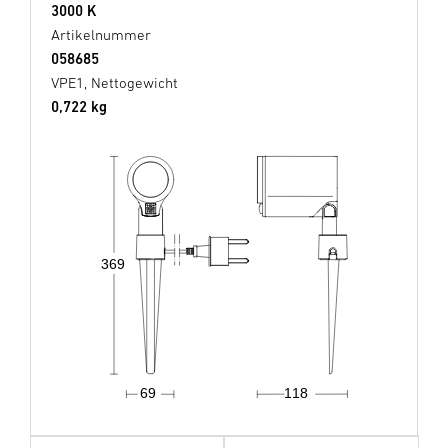
3000 K
Artikelnummer
058685
VPE1, Nettogewicht
0,722 kg
369
69
118