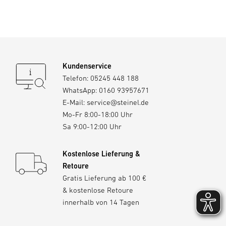
Bei Defekt am Kabel muss der gesamte Bügelstrahler mit
Kabel ausgetauscht werden.
3. Bestimmungsgemäßer Gebrauch
LED-Strahler: LED-Strahler mit/ohne Sensor zur
Kundenservice
Wandmontage im Außenbereich geeignet. Kamera-LED-
Telefon:
05245 448 188
Strahler: LED-Strahler mit Sensor zur Wandmontage im
WhatsApp:
0160 93957671
Außenbereich geeignet. Integrierte Kamera und
E-Mail:
service@steinel.de
Gegensprechanlage.
Mo-Fr 8:00-18:00 Uhr
Sa 9:00-12:00 Uhr
4. Elektrischer Anschluss
Wichtig: Ein Vertauschen der Anschlüsse führt im LED-
Strahler oder Ihrem Sicherungskasten später zum
Kostenlose Lieferung &
Kurzschluss. In diesem Fall müssen nochmals die
Retoure
einzelnen Kabel identifiziert und neu verbunden werden.
Gratis Lieferung ab 100 €
Die Lichtquelle dieses LED-Strahlers ist nicht ersetzbar;
& kostenlose Retoure
falls die Lichtquelle ersetzt werden muss (z. B. am Ende
innerhalb von 14 Tagen
ihrer Lebensdauer), ist der komplette LED-Strahler zu
ersetzen.