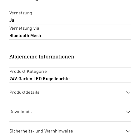
Vernetzung
Ja
Vernetzung via
Bluetooth Mesh
Allgemeine Informationen
Produkt Kategorie
24V-Garten LED Kugelleuchte
Produktdetails
Downloads
Herstellergarantie
(PDF, 273 KB)
Sicherheits- und Warnhinweise
Download starten