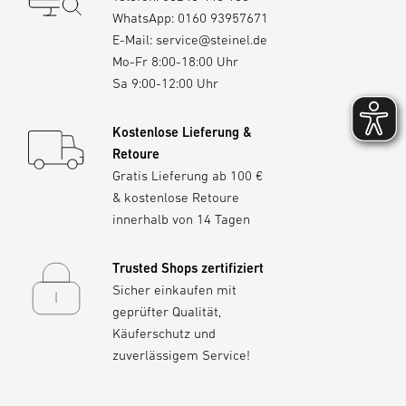
Gesamtverbrauch 29,29 W
WhatsApp:
0160 93957671
weiteren Leuchten, Kabeln und Verbindern
E-Mail:
service@steinel.de
erweitern.
Bei einem Gesamtverbrauch von 29,29 W
Mo-Fr 8:00-18:00 Uhr
Zu den Starter-Sets
reicht ein 35 W Netzteil.
Sa 9:00-12:00 Uhr
Kostenlose Lieferung &
Retoure
Gratis Lieferung ab 100 €
& kostenlose Retoure
innerhalb von 14 Tagen
Trusted Shops zertifiziert
Sicher einkaufen mit
geprüfter Qualität,
Käuferschutz und
zuverlässigem Service!