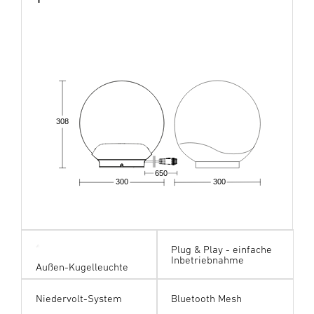
308
650
300
300
Plug & Play - einfache
Inbetriebnahme
Außen-Kugelleuchte
Niedervolt-System
Bluetooth Mesh