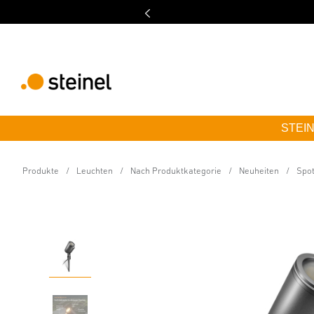
STEINE
24V-Garten LED Spot
Spot Garden SC 24V m
Produkte
Leuchten
Nach Produktkategorie
Neuheiten
Spot
Eigenschaften
Technische Daten
Produktdetails