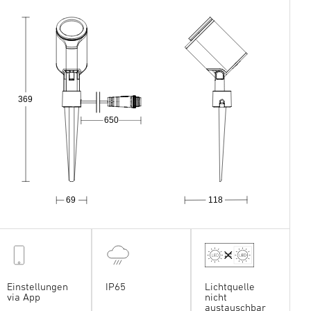
369
650
69
118
Einstellungen
IP65
Lichtquelle
via App
nicht
austauschbar