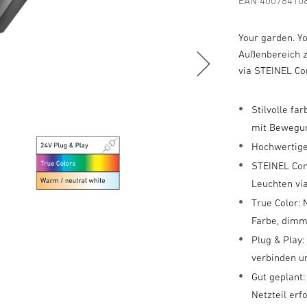
EAN 40078410
Your garden. Y
Außenbereich z
via STEINEL Co
Stilvolle f
mit Bewegu
Hochwertige
STEINEL Con
Leuchten vi
True Color:
Farbe, dimm
Plug & Play
verbinden u
Gut geplant:
Netzteil erf