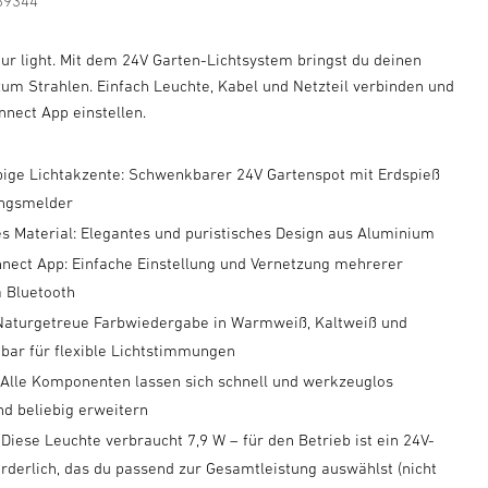
89344
our light. Mit dem 24V Garten-Lichtsystem bringst du deinen
um Strahlen. Einfach Leuchte, Kabel und Netzteil verbinden und
nnect App einstellen.
arbige Lichtakzente: Schwenkbarer 24V Gartenspot mit Erdspieß
ngsmelder
s Material: Elegantes und puristisches Design aus Aluminium
nect App: Einfache Einstellung und Vernetzung mehrerer
a Bluetooth
 Naturgetreue Farbwiedergabe in Warmweiß, Kaltweiß und
bar für flexible Lichtstimmungen
: Alle Komponenten lassen sich schnell und werkzeuglos
nd beliebig erweitern
 Diese Leuchte verbraucht 7,9 W – für den Betrieb ist ein 24V-
orderlich, das du passend zur Gesamtleistung auswählst (nicht