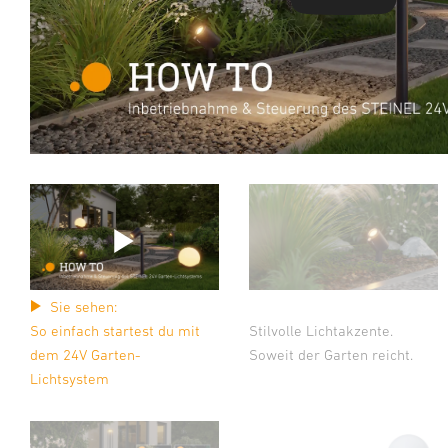
Sie sehen:
So einfach startest du mit
Stilvolle Lichtakzente.
dem 24V Garten-
Soweit der Garten reicht.
Lichtsystem