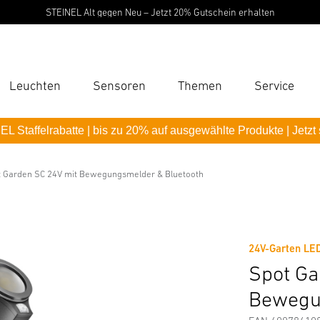
STEINEL Alt gegen Neu – Jetzt 20% Gutschein erhalten
Leuchten
Sensoren
Themen
Service
Suc
L Staffelrabatte | bis zu 20% auf ausgewählte Produkte | Jetzt
Suche
it Bewegungsmelder & Bluetooth
B
 Garden SC 24V mit Bewegungsmelder & Bluetooth
Downloads
Sicherheits- und Warnhinweise
Herstellerinf
P
Pas
24V-Garten LE
Spot Ga
Bewegu