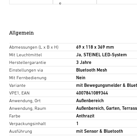
e
Allgemein
Abmessungen (L x B x H)
69 x 118 x 369 mm
Mit Leuchtmittel
Ja, STEINEL LED-System
Herstellergarantie
3 Jahre
Einstellungen via
Bluetooth Mesh
Mit Fernbedienung
Nein
Variante
mit Bewegungsmelder & Blue
VPE1, EAN
4007841089344
Anwendung, Ort
Außenbereich
Anwendung, Raum
Außenbereich, Garten, Terrass
Farbe
Anthrazit
Verpackungsinhalt
1
Ausführung
mit Sensor & Bluetooth