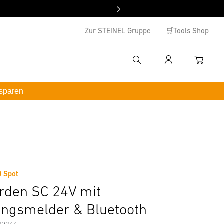
Zur STEINEL Gruppe
🛒Tools Shop
Suche
Anmelden
WAREN
hbegriff eingeben
 sparen
enutzername
*inkl. MwSt. / kostenloser Versand ab 100 €
ormationen
Zubehör
asswort
swort vergessen ?
D Spot
rden SC 24V mit
Anmelden
ngsmelder & Bluetooth