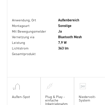
Anwendung, Ort
Außenbereich
Montageart
Sonstige
Mit Bewegungsmelder
Ja
Vernetzung via
Bluetooth Mesh
Leistung
7,9 W
Lichtstrom
363 lm
Gesamtprodukt
Außen-Spot
Plug & Play -
Niedervolt-
einfache
System
Inbetriebnahm