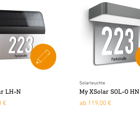
e
Solarleuchte
ar LH-N
My XSolar SOL-O HN
0 €
ab 119,00 €