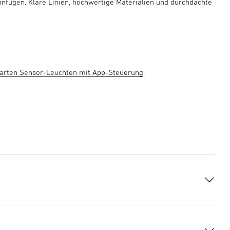
infügen. Klare Linien, hochwertige Materialien und durchdachte
arten Sensor-Leuchten mit App-Steuerung
.
d jemand den