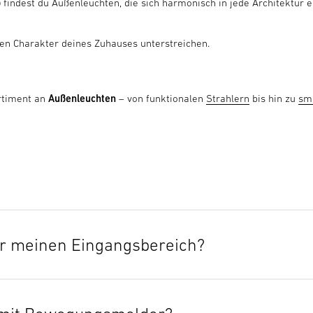
p
findest du Außenleuchten, die sich harmonisch in jede Architektur e
den Charakter deines Zuhauses unterstreichen.
rtiment an
Außenleuchten
– von funktionalen
Strahlern
bis hin zu
sm
für meinen Eingangsbereich?
it Bewegungsmelder
. Sie schalten das Licht automatisch ein, sobal