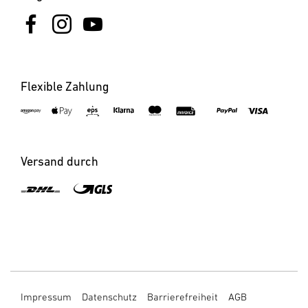
Flexible Zahlung
×
×
×
XLED ONE S anthrazit
LS 150 S schwarz
LS 300 S schwarz
Versand durch
Impressum
Datenschutz
Barrierefreiheit
AGB