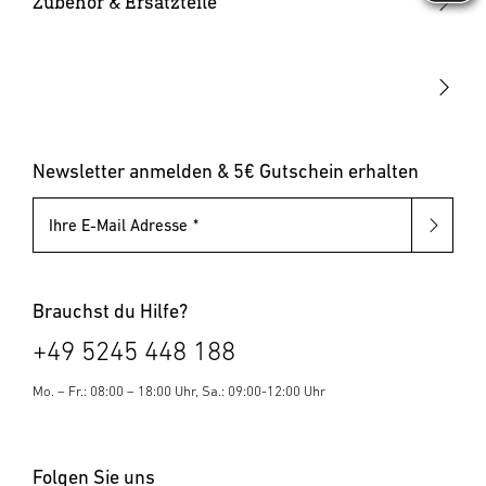
Zubehör & Ersatzteile
Up-/Downlights
Sonstiges
Dämmerungsschalter
Hausnummernleuchten
Leuchten mit austauschbarem Leuchtmittel
Pollerleuchten
Newsletter anmelden & 5€ Gutschein erhalten
Ihre E-Mail Adresse
Brauchst du Hilfe?
+49 5245 448 188
Mo. – Fr.: 08:00 – 18:00 Uhr, Sa.: 09:00-12:00 Uhr
Folgen Sie uns