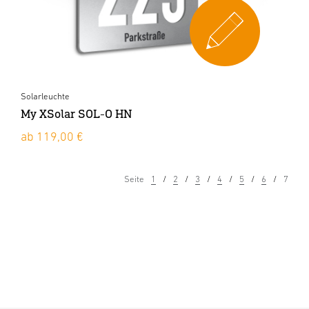
Solarleuchte
My XSolar SOL-O HN
ab 119,00 €
Seite
1
2
3
4
5
6
7