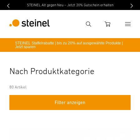
STEINEL Alt gegen Neu – Jetzt 20% Gutschein erhalten
Suche
WARENKORB
STEINEL Staffelrabatte | bis zu 20% auf ausgewählte Produkte |
Jetzt sparen
Suchbegriff eingeben
Suche
Nach Produktkategorie
80 Artikel
Filter anzeigen