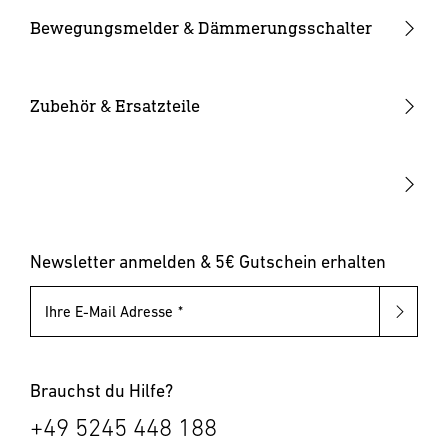
Kameraleuchten
Ersatzgläser
Bewegungsmelder & Dämmerungsschalter
Smarte Leuchten
Eckwandhalter
Bewegungsmelder außen
Solarleuchten
Leuchtmittel
Bewegungsmelder innen
Zubehör & Ersatzteile
Up-/Downlights
Sonstiges
Dämmerungsschalter
Hausnummernleuchten
Leuchten mit austauschbarem Leuchtmittel
Pollerleuchten
Newsletter anmelden & 5€ Gutschein erhalten
Ihre E-Mail Adresse
Brauchst du Hilfe?
+49 5245 448 188