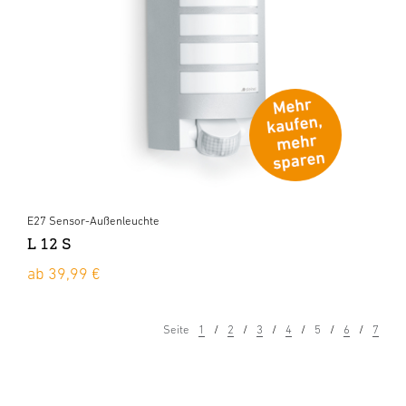
E27 Sensor-Außenleuchte
L 12 S
ab 39,99 €
Seite
1
2
3
4
5
6
7