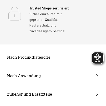
Trusted Shops zertifiziert
Sicher einkaufen mit
geprüfter Qualität,
Käuferschutz und
zuverlässigem Service!
Nach Produktkategorie
Neuheiten
24V Garten-Lichtsystem
Nach Anwendung
Außenleuchten
Garten & Terrasse
Strahler und Spots
Hauseingang
Zubehör und Ersatzteile
Innenleuchten
Hof & Einfahrt
24V Zubehör