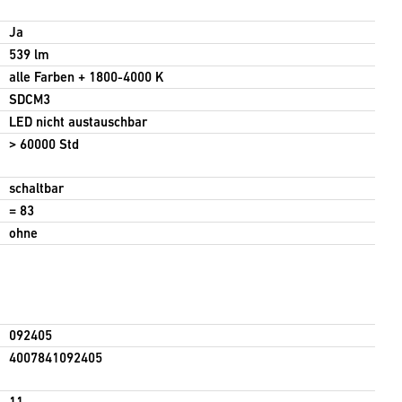
Ja
539 lm
alle Farben + 1800-4000 K
SDCM3
LED nicht austauschbar
> 60000 Std
schaltbar
= 83
ohne
092405
4007841092405
11