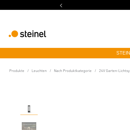
STEINE
24V-Garten LED Leuchte
Stela C 24V 510 mm
Produkte
Leuchten
Nach Produktkategorie
24V Garten-Lichts
Eigenschaften
Technische Daten
Produktdetails