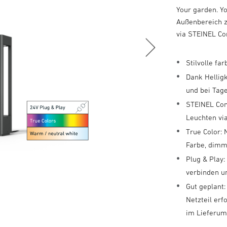
Your garden. Y
Außenbereich z
via STEINEL Co
Stilvolle f
Dank Hellig
und bei Tag
STEINEL Con
Leuchten vi
True Color:
Farbe, dimm
Plug & Play
verbinden u
Gut geplant:
Netzteil erf
im Lieferum