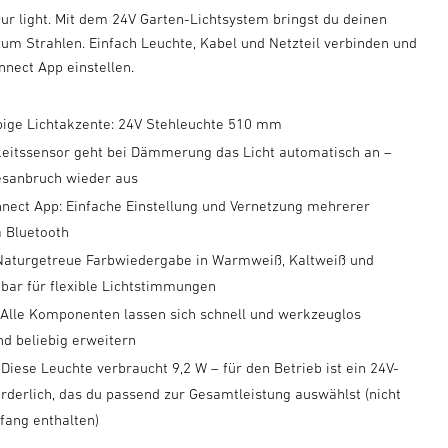
our light. Mit dem 24V Garten-Lichtsystem bringst du deinen
um Strahlen. Einfach Leuchte, Kabel und Netzteil verbinden und
nnect App einstellen.
arbige Lichtakzente: 24V Stehleuchte 510 mm
keitssensor geht bei Dämmerung das Licht automatisch an –
esanbruch wieder aus
nect App: Einfache Einstellung und Vernetzung mehrerer
a Bluetooth
 Naturgetreue Farbwiedergabe in Warmweiß, Kaltweiß und
bar für flexible Lichtstimmungen
: Alle Komponenten lassen sich schnell und werkzeuglos
nd beliebig erweitern
 Diese Leuchte verbraucht 9,2 W – für den Betrieb ist ein 24V-
orderlich, das du passend zur Gesamtleistung auswählst (nicht
fang enthalten)