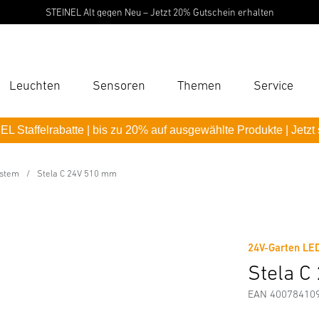
STEINEL Alt gegen Neu – Jetzt 20% Gutschein erhalten
Leuchten
Sensoren
Themen
Service
Suc
L Staffelrabatte | bis zu 20% auf ausgewählte Produkte | Jetzt
Suche
B
ystem
Stela C 24V 510 mm
Downloads
Sicherheits- und Warnhinweise
Herstellerinf
P
Pas
24V-Garten LE
Stela 
EAN 40078410