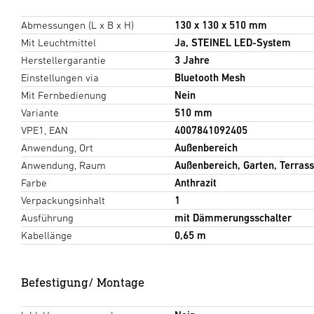
Abmessungen (L x B x H)
130 x 130 x 510 mm
Mit Leuchtmittel
Ja, STEINEL LED-System
Herstellergarantie
3 Jahre
Einstellungen via
Bluetooth Mesh
Mit Fernbedienung
Nein
Variante
510 mm
VPE1, EAN
4007841092405
Anwendung, Ort
Außenbereich
Anwendung, Raum
Außenbereich, Garten, Terrass
Farbe
Anthrazit
Verpackungsinhalt
1
Ausführung
mit Dämmerungsschalter
Kabellänge
0,65 m
Befestigung/ Montage