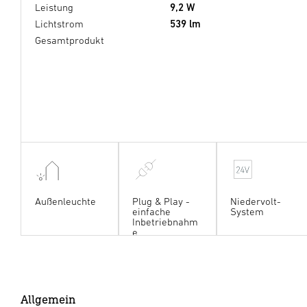
Leistung
9,2 W
Lichtstrom
539 lm
Gesamtprodukt
Außenleuchte
Plug & Play -
Niedervolt-
einfache
System
Inbetriebnahm
e
Allgemein